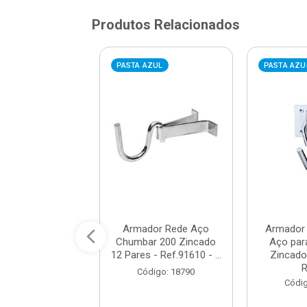
Produtos Relacionados
VERMELHA
PASTA AZUL
PASTA AZU
mero ABS 0
Armador Rede Aço
Armador
encial 15cm 3D
Chumbar 200 Zincado
Aço par
ado Prata - Ref.
12 Pares - Ref.91610 - ...
Zincado
188...
R
Código: 18790
digo: 973953
Códig