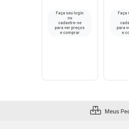
a seu login
Faça seu login
Faça 
ou
ou
adastre-se
cadastre-se
cada
a ver preços
para ver preços
para v
e comprar
e comprar
e c
Meus Pe