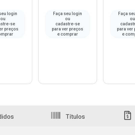
seu login
Faça seu login
Faça seu
ou
ou
o
stre-se
cadastre-se
cadast
er preços
para ver preços
para ver
omprar
e comprar
e com
didos
Títulos