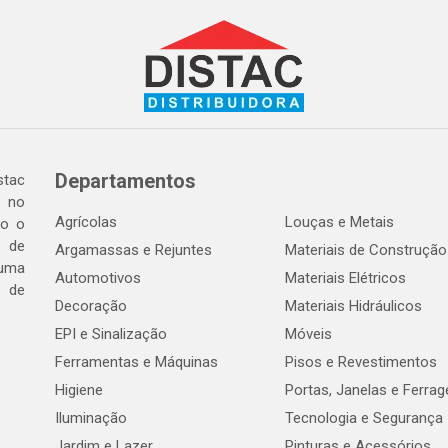
Departamentos
tac
a no
Agrícolas
Louças e Metais
do o
 de
Argamassas e Rejuntes
Materiais de Construção
 uma
Automotivos
Materiais Elétricos
e de
Decoração
Materiais Hidráulicos
EPI e Sinalização
Móveis
Ferramentas e Máquinas
Pisos e Revestimentos
Higiene
Portas, Janelas e Ferra
Iluminação
Tecnologia e Segurança
Jardim e Lazer
Pinturas e Acessórios