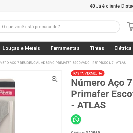
Já é cliente Dista
Louças e Metais
Ferramentas
Tintas
Elétrica
MERO AÇO 7 RESIDENCIAL ADESIVO PRIMAFER ESCOVADO - REF.PR3001/7 - ATLAS
PASTA VERMELHA
Número Aço 7 
Primafer Esco
- ATLAS