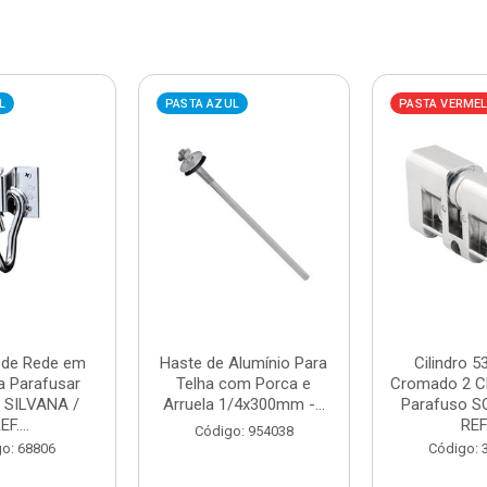
L
PASTA AZUL
PASTA VERME
 de Rede em
Haste de Alumínio Para
Cilindro 
a Parafusar
Telha com Porca e
Cromado 2 C
 SILVANA /
Arruela 1/4x300mm -...
Parafuso S
EF....
REF.
Código: 954038
o: 68806
Código: 