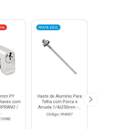
LHA
PASTA AZUL
PASTA AZUL
53mm PY
Haste de Alumínio Para
Haste Galvaniz
haves com
Telha com Porca e
Telha com Po
OPRANO /
Arruela 1/4x250mm -...
Arruela 1/4x20
..
Código: 954037
Código: 95
310582