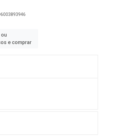
896003893946
 ou
ços e comprar