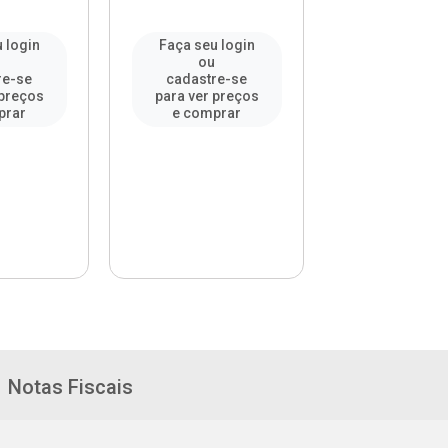
 login
Faça seu login
Faça seu l
u
ou
ou
re-se
cadastre-se
cadastre-
 preços
para ver preços
para ver pr
prar
e comprar
e compr
Notas Fiscais