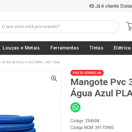
Já é cliente Dista
Louças e Metais
Ferramentas
Tintas
Elétrica
DE ÁGUA AZUL PLASTMAR / REF. 5566
PASTA VERMELHA
Mangote Pvc 
Água Azul PL
Código: 294608
Código NCM: 39173900