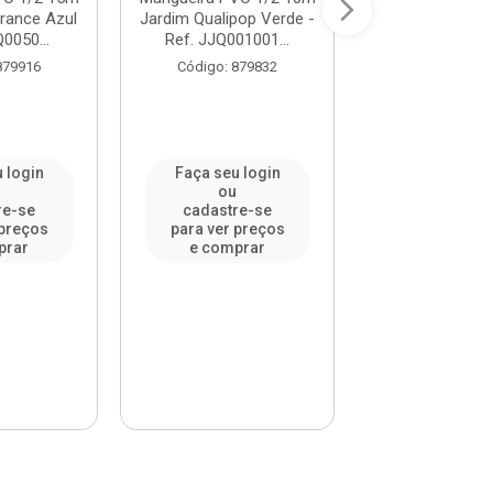
trance Azul
Jardim Qualipop Verde -
Jardim Qualipo
Q0050...
Ref. JJQ001001...
Ref. JJQ0010
879916
Código: 879832
Código: 87
 login
Faça seu login
Faça seu l
u
ou
ou
re-se
cadastre-se
cadastre-
 preços
para ver preços
para ver pr
prar
e comprar
e compr