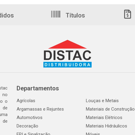
didos
Títulos
Departamentos
tac
a no
Agrícolas
Louças e Metais
do o
 de
Argamassas e Rejuntes
Materiais de Construção
 uma
Automotivos
Materiais Elétricos
e de
Decoração
Materiais Hidráulicos
EPI e Sinalização
Móveis