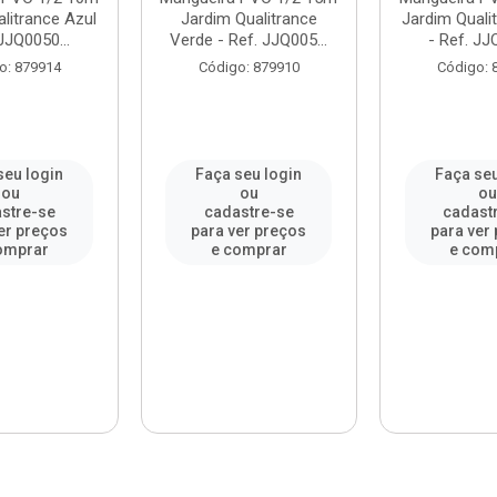
litrance Azul
Jardim Qualitrance
Jardim Quali
JJQ0050...
Verde - Ref. JJQ005...
- Ref. JJ
o: 879914
Código: 879910
Código: 
seu login
Faça seu login
Faça seu
ou
ou
o
stre-se
cadastre-se
cadast
er preços
para ver preços
para ver
omprar
e comprar
e com