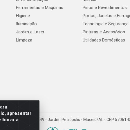
Ferramentas e Máquinas
Pisos e Revestimentos
Higiene
Portas, Janelas e Ferra
Iluminação
Tecnologia e Segurança
Jardim e Lazer
Pinturas e Acessórios
Limpeza
Utilidades Domésticas
para
io, apresentar
elhorar a
val de Góes Monteiro, 7049 - Jardim Petrópolis - Maceió/AL - CEP 5706