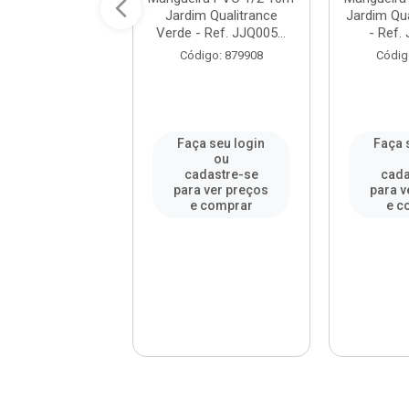
Qualipop Azul -
Jardim Qualitrance
Jardim Qua
 JJQ001007 ...
Verde - Ref. JJQ005...
- Ref. 
digo: 879839
Código: 879908
Códig
a seu login
Faça seu login
Faça 
ou
ou
adastre-se
cadastre-se
cada
a ver preços
para ver preços
para v
e comprar
e comprar
e c