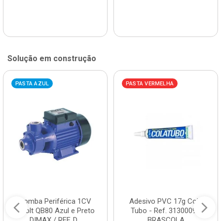
Solução em construção
PASTA AZUL
PASTA VERMELHA
Bomba Periférica 1CV
Adesivo PVC 17g Cola
Bivolt QB80 Azul e Preto
Tubo - Ref. 3130009 -
DIMAX / REF. D...
BRASCOLA