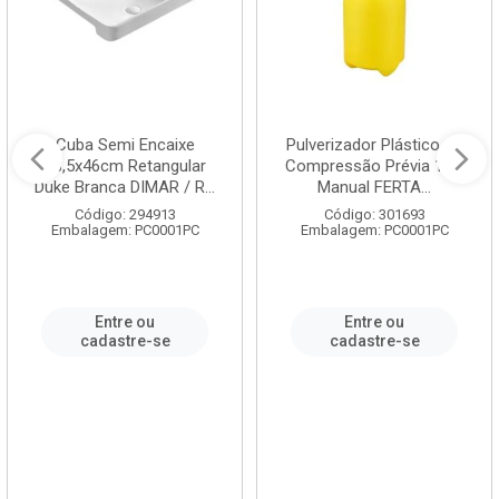
Cuba Semi Encaixe
Pulverizador Plástico de
58,5x46cm Retangular
Compressão Prévia 1,5L
Duke Branca DIMAR / R...
Manual FERTA...
Código: 294913
Código: 301693
Embalagem: PC0001PC
Embalagem: PC0001PC
Entre ou
Entre ou
cadastre-se
cadastre-se