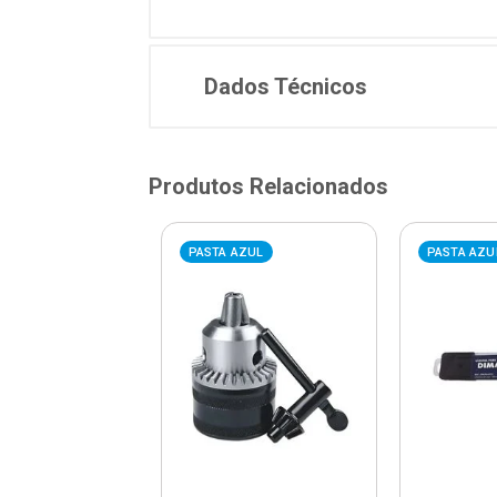
Dados Técnicos
Produtos Relacionados
AZUL
PASTA AZUL
PASTA AZU