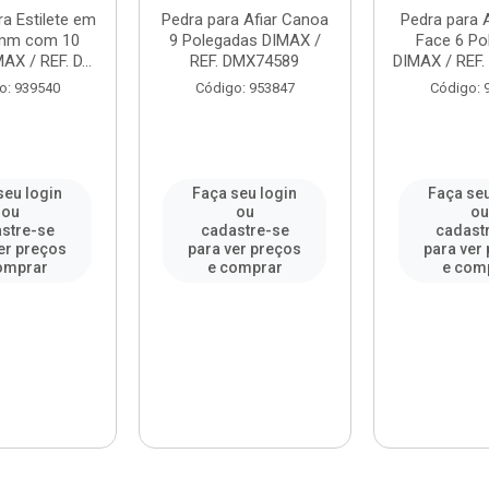
a Estilete em
Pedra para Afiar Canoa
Pedra para A
mm com 10
9 Polegadas DIMAX /
Face 6 Po
X / REF. D...
REF. DMX74589
DIMAX / REF.
o: 939540
Código: 953847
Código: 
seu login
Faça seu login
Faça seu
ou
ou
o
stre-se
cadastre-se
cadast
er preços
para ver preços
para ver
omprar
e comprar
e com