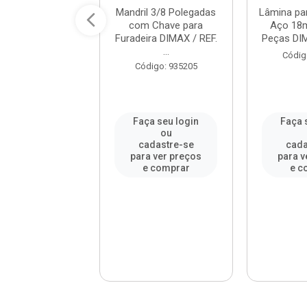
 Copo em Aço
Mandril 3/8 Polegadas
Lâmina par
l 35mm DIMAX /
com Chave para
Aço 18
. DMX85523
Furadeira DIMAX / REF.
Peças DIMA
...
digo: 977902
Códig
Código: 935205
a seu login
Faça seu login
Faça 
ou
ou
adastre-se
cadastre-se
cada
a ver preços
para ver preços
para v
e comprar
e comprar
e c