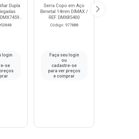
fiar Dupla
Serra Copo em Aço
Serra Copo 
legadas
Bimetal 14mm DIMAX /
Bimetal 19mm 
 DMX7459...
REF. DMX85400
REF. DMX8
953848
Código: 977888
Código: 97
 login
Faça seu login
Faça seu l
u
ou
ou
re-se
cadastre-se
cadastre-
 preços
para ver preços
para ver pr
prar
e comprar
e compr