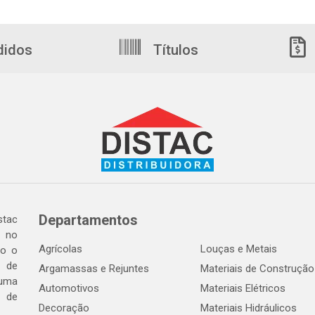
didos
Títulos
Departamentos
tac
a no
Agrícolas
Louças e Metais
do o
 de
Argamassas e Rejuntes
Materiais de Construção
 uma
Automotivos
Materiais Elétricos
e de
Decoração
Materiais Hidráulicos