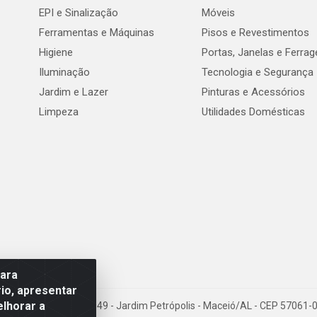
EPI e Sinalização
Móveis
Ferramentas e Máquinas
Pisos e Revestimentos
Higiene
Portas, Janelas e Ferra
Iluminação
Tecnologia e Segurança
Jardim e Lazer
Pinturas e Acessórios
Limpeza
Utilidades Domésticas
para
io, apresentar
elhorar a
val de Góes Monteiro, 7049 - Jardim Petrópolis - Maceió/AL - CEP 5706