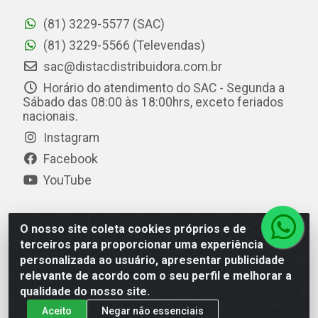
(81) 3229-5577 (SAC)
(81) 3229-5566 (Televendas)
sac@distacdistribuidora.com.br
Horário do atendimento do SAC - Segunda a
Sábado das 08:00 às 18:00hrs, exceto feriados
nacionais.
Instagram
Facebook
YouTube
O nosso site coleta cookies próprios e de
Distac Distribuidora - Av. Durval de Góes Monteiro, 7049
terceiros para proporcionar uma experiência
- Jardim Petrópolis - Maceió/AL - CEP 57061-000 - CNPJ
personalizada ao usuário, apresentar publicidade
08.072.649/0001-20
relevante de acordo com o seu perfil e melhorar a
qualidade do nosso site.
Aceito
Negar não essenciais