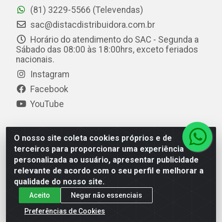
(81) 3229-5566 (Televendas)
sac@distacdistribuidora.com.br
Horário do atendimento do SAC - Segunda a
Sábado das 08:00 às 18:00hrs, exceto feriados
nacionais.
Instagram
Facebook
YouTube
O nosso site coleta cookies próprios e de
Distac Distribuidora - Av. Durval de Góes Monteiro, 7049
terceiros para proporcionar uma experiência
- Jardim Petrópolis - Maceió/AL - CEP 57061-000 - CNPJ
personalizada ao usuário, apresentar publicidade
08.072.649/0001-20
relevante de acordo com o seu perfil e melhorar a
qualidade do nosso site.
Aceito
Negar não essenciais
Preferências de Cookies