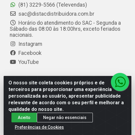
(81) 3229-5566 (Televendas)
sac@distacdistribuidora.com.br
Horário do atendimento do SAC - Segunda a
Sábado das 08:00 às 18:00hrs, exceto feriados
nacionais.
Instagram
Facebook
YouTube
O nosso site coleta cookies próprios e de
Distac Distribuidora - Av. Durval de Góes Monteiro, 7049
terceiros para proporcionar uma experiência
- Jardim Petrópolis - Maceió/AL - CEP 57061-000 - CNPJ
personalizada ao usuário, apresentar publicidade
08.072.649/0001-20
relevante de acordo com o seu perfil e melhorar a
qualidade do nosso site.
Aceito
Negar não essenciais
Preferências de Cookies