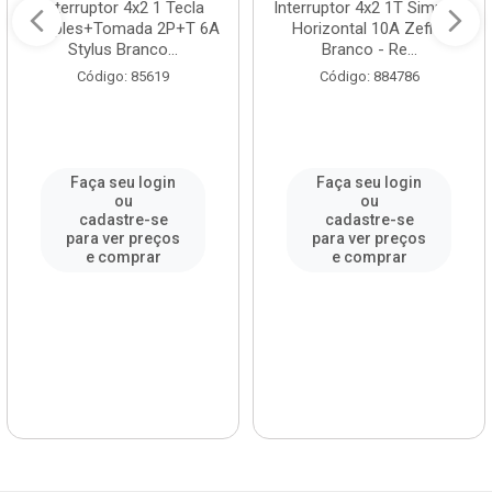
Interruptor 4x2 1 Tecla
Interruptor 4x2 1T Simples
Simples+Tomada 2P+T 6A
Horizontal 10A Zeffia
Stylus Branco...
Branco - Re...
Código: 85619
Código: 884786
Faça seu login
Faça seu login
ou
ou
cadastre-se
cadastre-se
para ver preços
para ver preços
e comprar
e comprar