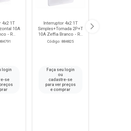
r 4x2 1T
Interruptor 4x2 1T
Interruptor 
izontal 10A
Simples+Tomada 2P+T
1S+2P 10A Z
co - R...
10A Zeffia Branco - R...
Branco - Ref.6
PI...
884791
Código: 884825
Código: 88
 login
Faça seu login
Faça seu l
u
ou
ou
re-se
cadastre-se
cadastre-
 preços
para ver preços
para ver pr
prar
e comprar
e compr