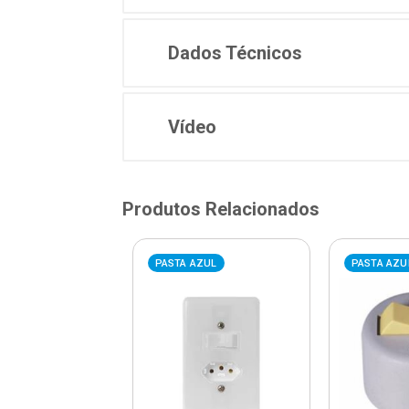
Dados Técnicos
Vídeo
Produtos Relacionados
AZUL
PASTA AZUL
PASTA AZU