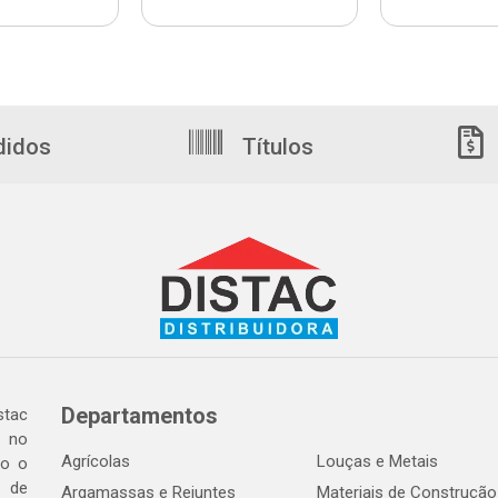
didos
Títulos
Departamentos
tac
a no
Agrícolas
Louças e Metais
do o
 de
Argamassas e Rejuntes
Materiais de Construção