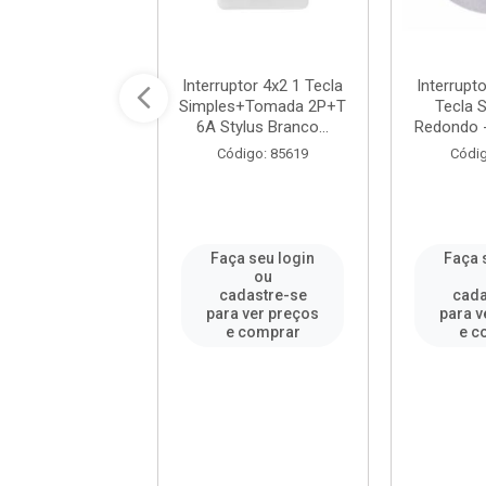
ptor 4x2 2 Teclas
Interruptor 4x2 1 Tecla
Interrupt
s+Tomada 2P+T
Simples+Tomada 2P+T
Tecla 
tylus Branc...
6A Stylus Branco...
Redondo - 
digo: 85655
Código: 85619
Códig
a seu login
Faça seu login
Faça 
ou
ou
adastre-se
cadastre-se
cada
a ver preços
para ver preços
para v
e comprar
e comprar
e c