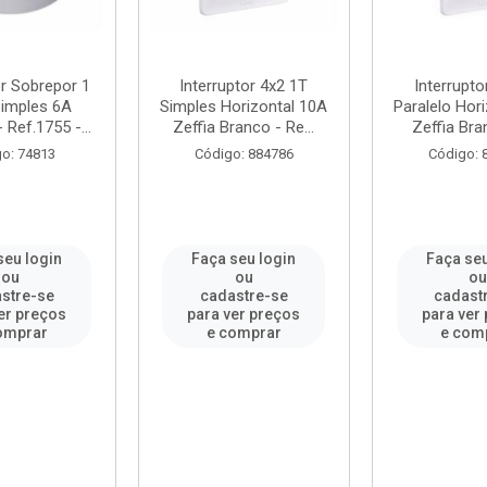
or Sobrepor 1
Interruptor 4x2 1T
Interrupto
Simples 6A
Simples Horizontal 10A
Paralelo Hor
Ref.1755 -...
Zeffia Branco - Re...
Zeffia Bran
o: 74813
Código: 884786
Código: 
seu login
Faça seu login
Faça seu
ou
ou
o
stre-se
cadastre-se
cadast
er preços
para ver preços
para ver
omprar
e comprar
e com