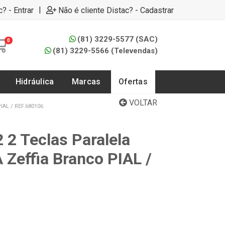
|
c? - Entrar
Não é cliente Distac? - Cadastrar
(81) 3229-5577 (SAC)
0
(81) 3229-5566 (Televendas)
Hidráulica
Marcas
Ofertas
VOLTAR
AL / REF.680106
2 2 Teclas Paralela
 Zeffia Branco PIAL /