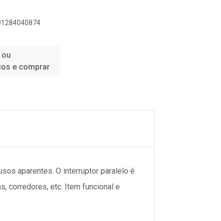
891284040874
 ou
ços e comprar
usos aparentes. O interruptor paralelo é
 corredores, etc. Item funcional e