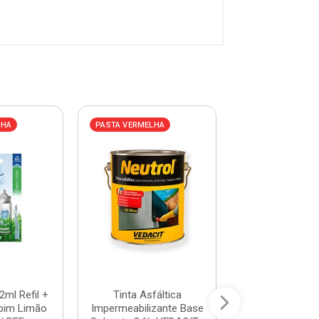
LHA
PASTA VERMELHA
PASTA VERMELHA
2ml Refil +
Tinta Asfáltica
Odorizador 25
pim Limão
Impermeabilizante Base
Maça e Canela