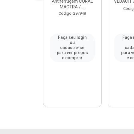
O AR / REF...
Antiferrugem CORAL
VEDACIT /
MACTRA / ...
digo: 305927
Códig
Código: 297948
a seu login
Faça seu login
Faça 
ou
ou
adastre-se
cadastre-se
cada
a ver preços
para ver preços
para v
 comprar
e comprar
e c