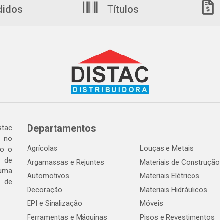
didos
Títulos
Departamentos
tac
a no
Agrícolas
Louças e Metais
do o
 de
Argamassas e Rejuntes
Materiais de Construção
 uma
Automotivos
Materiais Elétricos
e de
Decoração
Materiais Hidráulicos
EPI e Sinalização
Móveis
Ferramentas e Máquinas
Pisos e Revestimentos