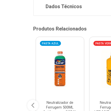
Dados Técnicos
Produtos Relacionados
VERMELHA
PASTA AZUL
PASTA VER
izador de Odores
Neutralizador de
Neutra
étalas de Rosas
Ferrugem 500ML
Ferru