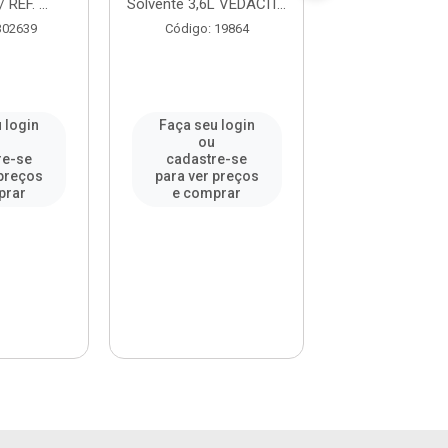
REF. ...
Solvente 3,6L VEDACIT...
/ REF. 210
302639
Código: 19864
Código: 302
 login
Faça seu login
Faça seu l
ou
ou
re-se
cadastre-se
cadastre-
 preços
para ver preços
para ver pr
prar
e comprar
e compr