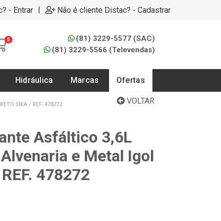
|
c? - Entrar
Não é cliente Distac? - Cadastrar
(81) 3229-5577 (SAC)
0
(81) 3229-5566 (Televendas)
Hidráulica
Marcas
Ofertas
VOLTAR
ETO SIKA / REF. 478272
nte Asfáltico 3,6L
Alvenaria e Metal Igol
/ REF. 478272