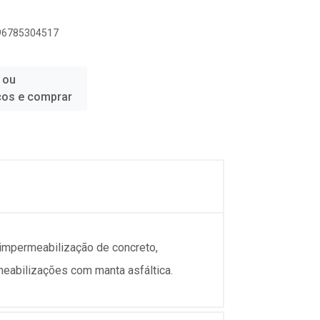
896785304517
 ou
ços e comprar
 impermeabilização de concreto,
eabilizações com manta asfáltica.