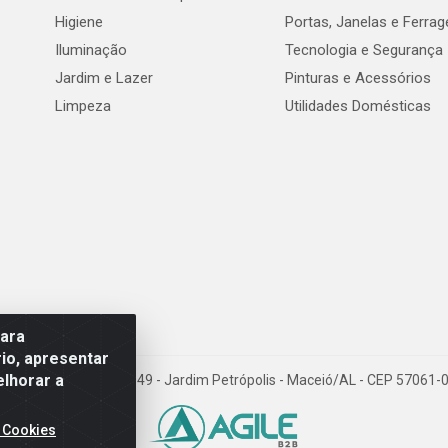
Higiene
Portas, Janelas e Ferra
Iluminação
Tecnologia e Segurança
Jardim e Lazer
Pinturas e Acessórios
Limpeza
Utilidades Domésticas
para
io, apresentar
elhorar a
val de Góes Monteiro, 7049 - Jardim Petrópolis - Maceió/AL - CEP 5706
 Cookies