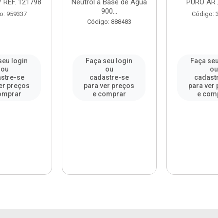
 REF. 121798
Neutrol à Base de Água
PURO AR / 
900...
o: 959337
Código: 
Código: 888483
seu login
Faça seu login
Faça seu
ou
ou
ou
stre-se
cadastre-se
cadast
er preços
para ver preços
para ver
omprar
e comprar
e com