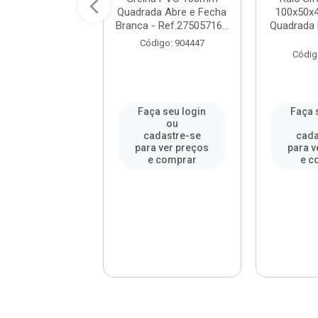
lipropileno
Quadrada Abre e Fecha
100x50x
00mm Quadrado
Branca - Ref.27505716...
Quadrada 
m Grelha...
Código: 904447
digo: 996972
Códig
a seu login
Faça seu login
Faça 
ou
ou
adastre-se
cadastre-se
cada
a ver preços
para ver preços
para v
e comprar
e comprar
e c