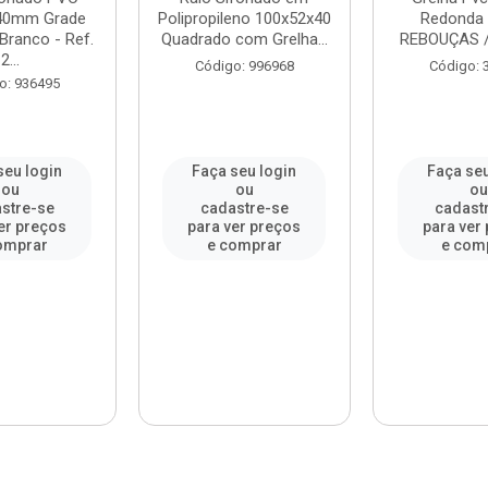
40mm Grade
Polipropileno 100x52x40
Redonda 
Branco - Ref.
Quadrado com Grelha...
REBOUÇAS /
2...
Código: 996968
Código: 
o: 936495
seu login
Faça seu login
Faça seu
ou
ou
o
stre-se
cadastre-se
cadast
er preços
para ver preços
para ver
omprar
e comprar
e com