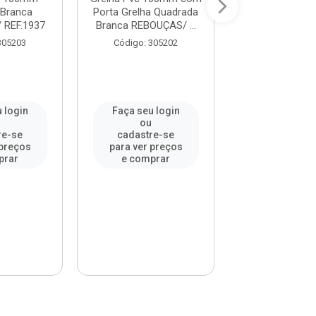
Branca
Porta Grelha Quadrada
Redonda Abre 
 REF.1937
Branca REBOUÇAS/ ...
Branca - Ref.2
...
305203
Código: 305202
Código: 90
 login
Faça seu login
Faça seu l
u
ou
ou
re-se
cadastre-se
cadastre-
 preços
para ver preços
para ver pr
prar
e comprar
e compr