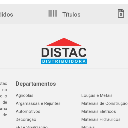
didos
Títulos
Departamentos
tac
a no
Agrícolas
Louças e Metais
do o
 de
Argamassas e Rejuntes
Materiais de Construção
 uma
Automotivos
Materiais Elétricos
e de
Decoração
Materiais Hidráulicos
EPI e Sinalização
Móveis