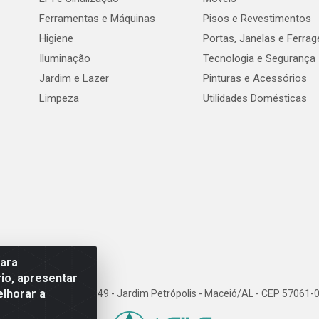
Ferramentas e Máquinas
Pisos e Revestimentos
Higiene
Portas, Janelas e Ferra
Iluminação
Tecnologia e Segurança
Jardim e Lazer
Pinturas e Acessórios
Limpeza
Utilidades Domésticas
para
io, apresentar
elhorar a
val de Góes Monteiro, 7049 - Jardim Petrópolis - Maceió/AL - CEP 5706