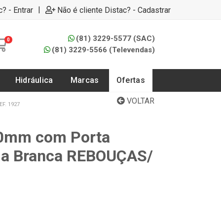
|
c? - Entrar
Não é cliente Distac? - Cadastrar
(81) 3229-5577 (SAC)
0
(81) 3229-5566 (Televendas)
Hidráulica
Marcas
Ofertas
VOLTAR
F. 1927
00mm com Porta
da Branca REBOUÇAS/