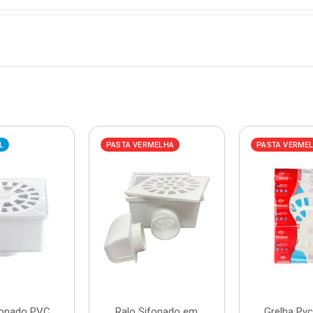
L
PASTA VERMELHA
PASTA VERME
fonado PVC
Ralo Sifonado em
Grelha Pv