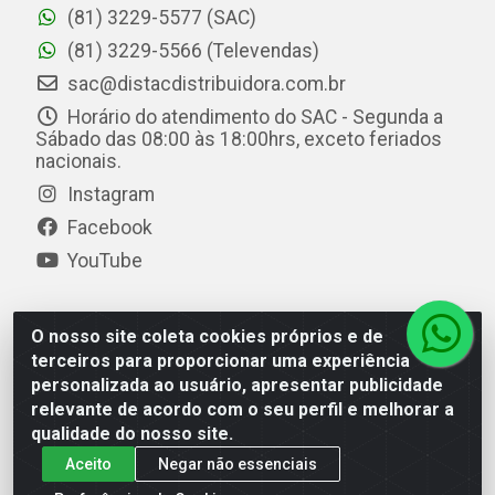
(81) 3229-5577 (SAC)
(81) 3229-5566 (Televendas)
sac@distacdistribuidora.com.br
Horário do atendimento do SAC - Segunda a
Sábado das 08:00 às 18:00hrs, exceto feriados
nacionais.
Instagram
Facebook
YouTube
O nosso site coleta cookies próprios e de
Distac Distribuidora - Av. Durval de Góes Monteiro, 7049
terceiros para proporcionar uma experiência
- Jardim Petrópolis - Maceió/AL - CEP 57061-000 - CNPJ
personalizada ao usuário, apresentar publicidade
08.072.649/0001-20
relevante de acordo com o seu perfil e melhorar a
qualidade do nosso site.
Aceito
Negar não essenciais