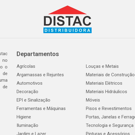
Departamentos
tac
a no
Agrícolas
Louças e Metais
do o
 de
Argamassas e Rejuntes
Materiais de Construção
 uma
Automotivos
Materiais Elétricos
e de
Decoração
Materiais Hidráulicos
EPI e Sinalização
Móveis
Ferramentas e Máquinas
Pisos e Revestimentos
Higiene
Portas, Janelas e Ferra
Iluminação
Tecnologia e Segurança
Jardim e Lazer
Pinturas e Acessórios