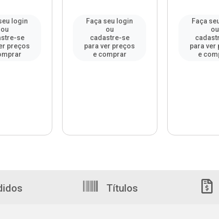
seu login
Faça seu login
Faça seu
ou
ou
o
stre-se
cadastre-se
cadast
er preços
para ver preços
para ver
omprar
e comprar
e com
didos
Títulos