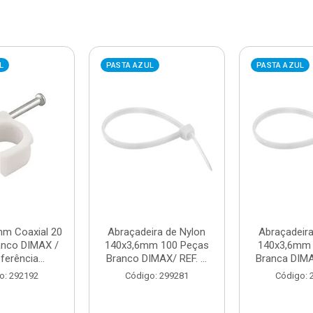
L
PASTA AZUL
PASTA AZUL
mm Coaxial 20
Abraçadeira de Nylon
Abraçadeira
anco DIMAX /
140x3,6mm 100 Peças
140x3,6mm 
ferência...
Branco DIMAX/ REF. ...
Branca DIMAX
o: 292192
Código: 299281
Código: 