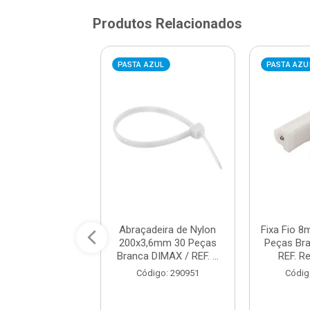
Produtos Relacionados
AZUL
PASTA AZUL
PASTA AZU
deira de Nylon
Abraçadeira de Nylon
Fixa Fio 8
,5mm 30 peças
200x3,6mm 30 Peças
Peças Br
DIMAX / REF. ...
Branca DIMAX / REF. ...
REF. Re
digo: 939041
Código: 290951
Códig