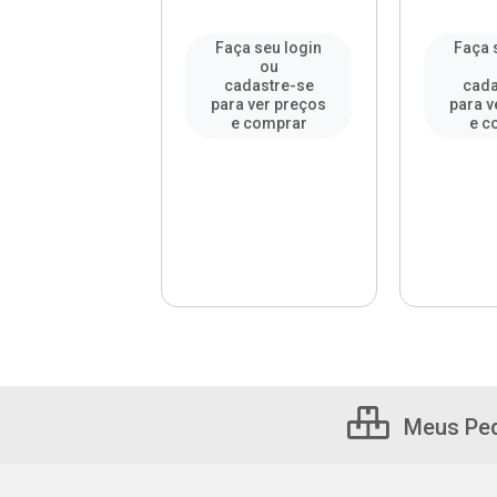
a seu login
Faça seu login
Faça 
ou
ou
adastre-se
cadastre-se
cada
a ver preços
para ver preços
para v
e comprar
e comprar
e c
Meus Pe