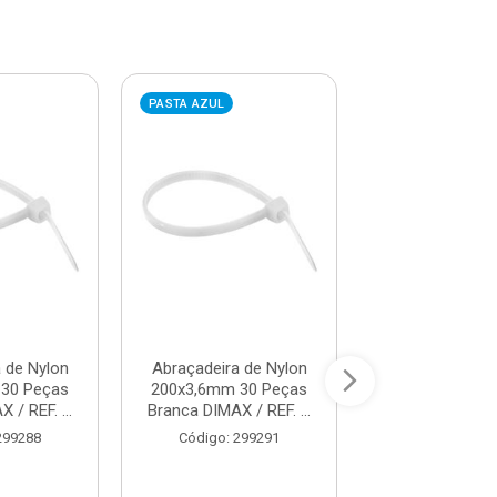
PASTA AZUL
PASTA AZUL
 de Nylon
Abraçadeira de Nylon
Abraçadeira d
30 Peças
200x3,6mm 30 Peças
280x3,6mm 30
 / REF. ...
Branca DIMAX / REF. ...
Branca DIMAX / 
299288
Código: 299291
Código: 29