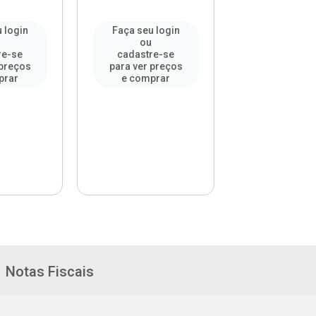
 login
Faça seu login
Faça seu l
u
ou
ou
re-se
cadastre-se
cadastre-
 preços
para ver preços
para ver pr
prar
e comprar
e compr
Notas Fiscais