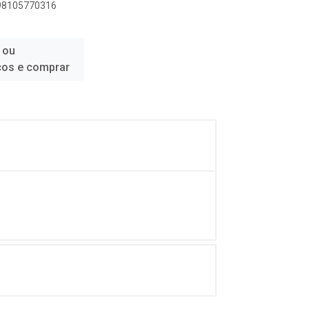
898105770316
 ou
ços e comprar