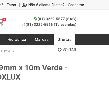
|
c? - Entrar
Não é cliente Distac? - Cadastrar
(81) 3229-5577 (SAC)
0
(81) 3229-5566 (Televendas)
Hidráulica
Marcas
Ofertas
VOLTAR
14 - FOXLUX
 19mm x 10m Verde -
FOXLUX