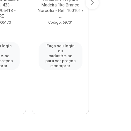
l 423 -
Madeira 1kg Branco
Almasuper Prec
206418 -
Norcofix - Ref. 1001017
Incolor ALMATA 
RE
...
Código: 97
905170
Código: 69701
 login
Faça seu login
Faça seu l
u
ou
ou
re-se
cadastre-se
cadastre-
 preços
para ver preços
para ver pr
prar
e comprar
e compr