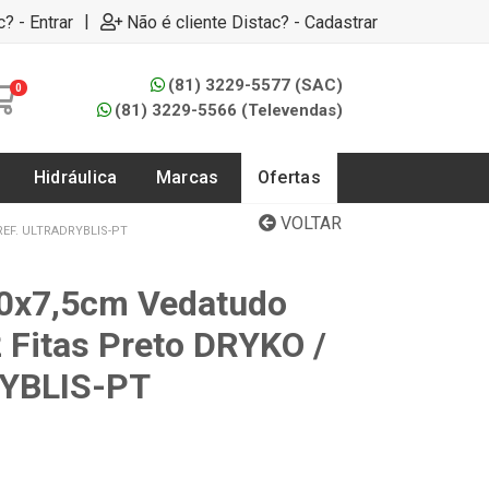
|
c? - Entrar
Não é cliente Distac? - Cadastrar
(81) 3229-5577 (SAC)
0
(81) 3229-5566 (Televendas)
Hidráulica
Marcas
Ofertas
VOLTAR
REF. ULTRADRYBLIS-PT
10x7,5cm Vedatudo
2 Fitas Preto DRYKO /
YBLIS-PT