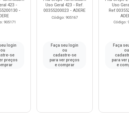
ral 423 -
Uso Geral 423 - Ref.
Uso Gera
55200130 -
00355200023 - ADERE
Ref.00355
DERE
ADE
Código: 905167
o: 905171
Código: 
seu login
Faça seu login
Faça seu
ou
ou
o
stre-se
cadastre-se
cadast
er preços
para ver preços
para ver
omprar
e comprar
e com