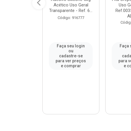
U 40 Uso Geral
Acético Uso Geral
Uso Ge
ORBI QUÍMICA...
Transparente - Ref. 6...
Ref.003
A
digo: 290690
Código: 916777
Códig
a seu login
Faça seu login
Faça 
ou
ou
adastre-se
cadastre-se
cada
a ver preços
para ver preços
para v
e comprar
e comprar
e c