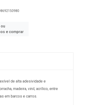
898692150980
 ou
ços e comprar
exível de alta adesividade e
acha, madeira, vinil, acrílico, entre
das em barcos e carros.