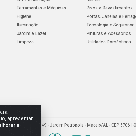
Ferramentas e Máquinas
Pisos e Revestimentos
Higiene
Portas, Janelas e Ferra
Iluminação
Tecnologia e Segurança
Jardim e Lazer
Pinturas e Acessórios
Limpeza
Utilidades Domésticas
para
io, apresentar
elhorar a
val de Góes Monteiro, 7049 - Jardim Petrópolis - Maceió/AL - CEP 5706