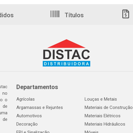
didos
Títulos
Departamentos
tac
a no
Agrícolas
Louças e Metais
do o
 de
Argamassas e Rejuntes
Materiais de Construção
 uma
Automotivos
Materiais Elétricos
e de
Decoração
Materiais Hidráulicos
EPI e Sinalização
Móveis