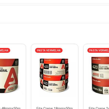
MELHA
PASTA VERMELHA
PASTA VERME
pe 48mmx50m
Fita Crepe 18mmx50m
Fita Crepe