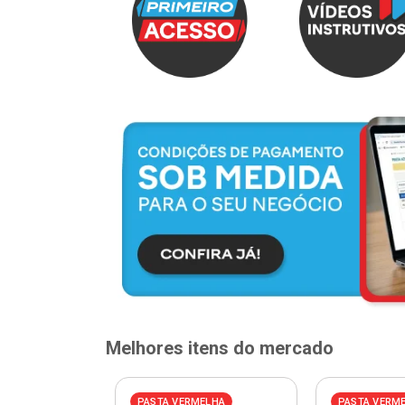
Melhores itens do mercado
ELHA
PASTA VERMELHA
PASTA VERM