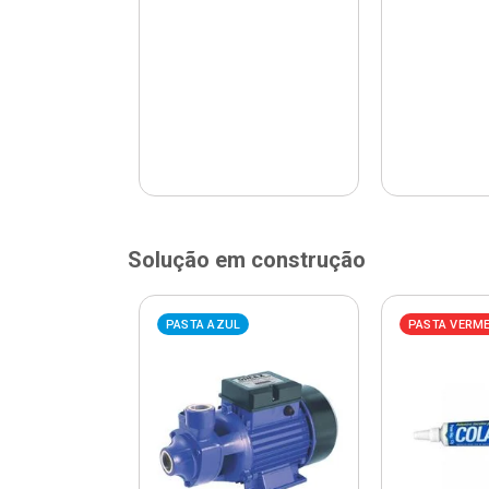
Solução em construção
ELHA
PASTA AZUL
PASTA VERM