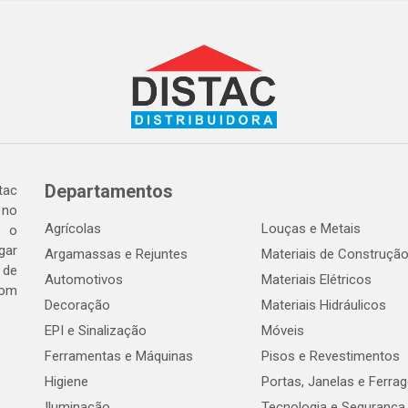
Departamentos
tac
 no
Agrícolas
Louças e Metais
o o
gar
Argamassas e Rejuntes
Materiais de Construçã
 de
Automotivos
Materiais Elétricos
com
Decoração
Materiais Hidráulicos
EPI e Sinalização
Móveis
Ferramentas e Máquinas
Pisos e Revestimentos
Higiene
Portas, Janelas e Ferra
Iluminação
Tecnologia e Segurança