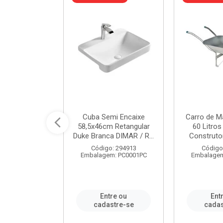
 Nivela Piso
Cuba Semi Encaixe
Carro de M
0 Peças Eco
58,5x46cm Retangular
60 Litro
TAG / REF...
Duke Branca DIMAR / R...
Construtor
: 982306
Código: 294913
Código
m: PT0050PC
Embalagem: PC0001PC
Embalagem
re ou
Entre ou
Ent
stre-se
cadastre-se
cadas