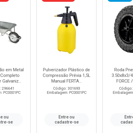
ão em Metal
Pulverizador Plástico de
Roda Pne
s Completo
Compressão Prévia 1,5L
3.50x8x3/4
 Galvaniz...
Manual FERTA...
FORCE /
: 296641
Código: 301693
Código:
: PC0001PC
Embalagem: PC0001PC
Embalagem
re ou
Entre ou
Entr
tre-se
cadastre-se
cadas