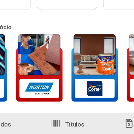
ócio
idos
Títulos