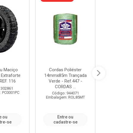
u Maciço
Cordas Poliéster
Furadeira de
 Extraforte
14mmx85m Trançada
Polegadas 
REF. 116
Verde - Ref.447 -
Velocidad
CORDAS ...
 302861
Código:
: PC0001PC
Embalagem:
Código: 944071
Embalagem: ROL85MT
e ou
Entre ou
Entr
tre-se
cadastre-se
cadast