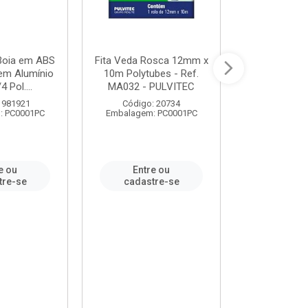
 Boia em ABS
Fita Veda Rosca 12mm x
Tê Soldável
em Alumínio
10m Polytubes - Ref.
Ref.222002
4 Pol....
MA032 - PULVITEC
 981921
Código: 20734
Código:
: PC0001PC
Embalagem: PC0001PC
Embalagem:
e ou
Entre ou
Entr
tre-se
cadastre-se
cadast