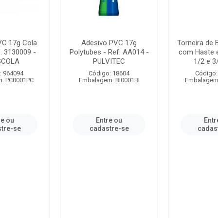
VC 17g Cola
Adesivo PVC 17g
Torneira de
. 3130009 -
Polytubes - Ref. AA014 -
com Haste 
SCOLA
PULVITEC
1/2 e 3/
: 964094
Código: 18604
Código:
: PC0001PC
Embalagem: BI0001BI
Embalagem
re ou
Entre ou
Entr
tre-se
cadastre-se
cadas