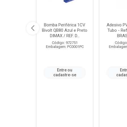
ável em PVC
Bomba Periférica 1CV
Adesivo P
ORTLEV / REF.
Bivolt QB80 Azul e Preto
Tubo - Ref
10129
DIMAX / REF. D...
BRA
: 995336
Código: 972751
Código
m: PC0001PC
Embalagem: PC0001PC
Embalagem
re ou
Entre ou
Ent
stre-se
cadastre-se
cadas