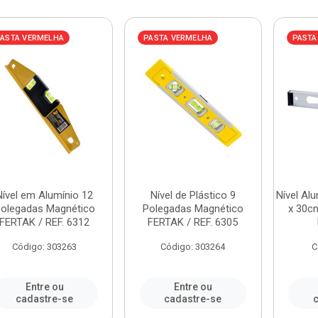
ASTA VERMELHA
PASTA VERMELHA
PASTA
Nível em Alumínio 12
Nível de Plástico 9
Nível Al
olegadas Magnético
Polegadas Magnético
x 30cm
FERTAK / REF. 6312
FERTAK / REF. 6305
Código: 303263
Código: 303264
C
Entre ou
Entre ou
cadastre-se
cadastre-se
c