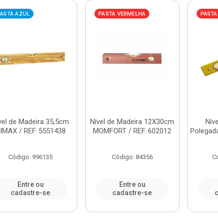
ASTA AZUL
PASTA VERMELHA
PASTA
vel de Madeira 35,5cm
Nível de Madeira 12X30cm
Níve
IMAX / REF. 5551438
MOMFORT / REF. 602012
Polegada
Código: 996135
Código: 84356
C
Entre ou
Entre ou
cadastre-se
cadastre-se
c