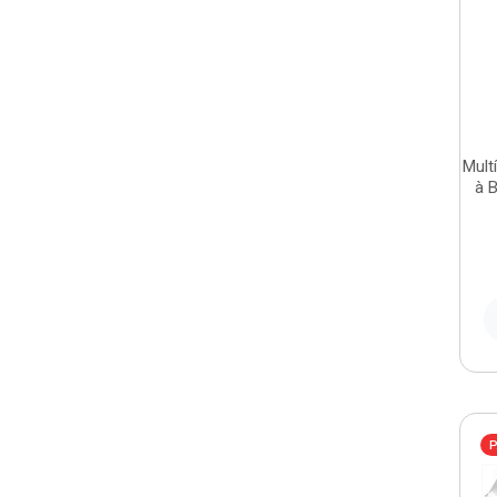
Mult
à B
P