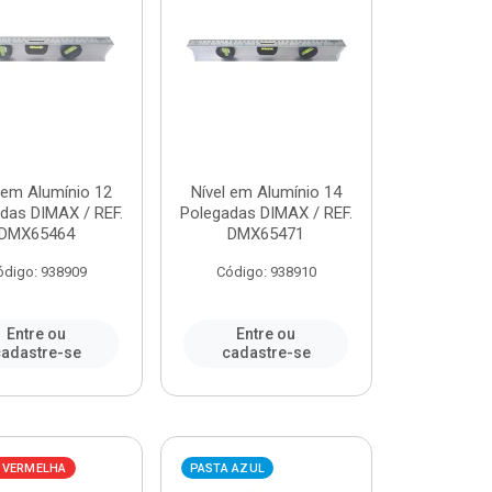
 em Alumínio 12
Nível em Alumínio 14
das DIMAX / REF.
Polegadas DIMAX / REF.
DMX65464
DMX65471
ódigo: 938909
Código: 938910
Entre ou
Entre ou
adastre-se
cadastre-se
 VERMELHA
PASTA AZUL