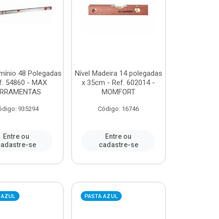
umínio 48 Polegadas
Nível Madeira 14 polegadas
f. 54860 - MAX
x 35cm - Ref. 602014 -
ERRAMENTAS
MOMFORT
ódigo: 935294
Código: 16746
Entre ou
Entre ou
adastre-se
cadastre-se
 AZUL
PASTA AZUL