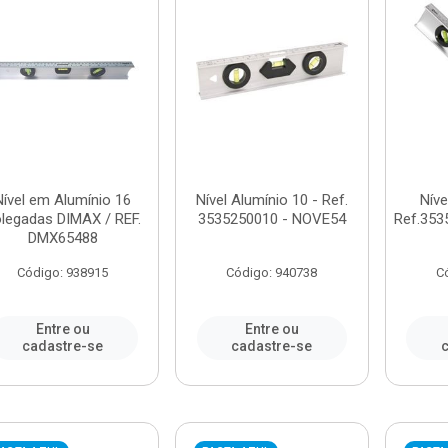
Nível em Alumínio 16
Nível Alumínio 10 - Ref.
Níve
legadas DIMAX / REF.
3535250010 - NOVE54
Ref.353
DMX65488
Código: 938915
Código: 940738
C
Entre ou
Entre ou
cadastre-se
cadastre-se
c