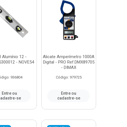
l Alumínio 12 -
Alicate Amperímetro 1000A
5300012 - NOVE54
Digital - PRO Ref.DMX89705
- DIMAX
ódigo: 936804
Código: 979725
Entre ou
Entre ou
adastre-se
cadastre-se