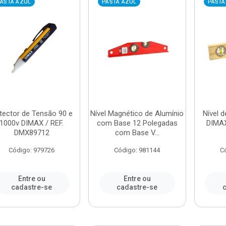
ASTA AZUL
PASTA AZUL
PASTA
tector de Tensão 90 e
Nível Magnético de Alumínio
Nível 
1000v DIMAX / REF.
com Base 12 Polegadas
DIMAX
DMX89712
com Base V...
Código: 979726
Código: 981144
C
Entre ou
Entre ou
cadastre-se
cadastre-se
c