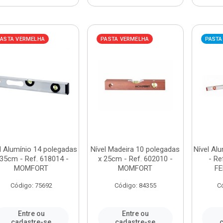
ASTA VERMELHA
PASTA VERMELHA
PASTA
l Alumínio 14 polegadas
Nível Madeira 10 polegadas
Nível Al
 35cm - Ref. 618014 -
x 25cm - Ref. 602010 -
- Re
MOMFORT
MOMFORT
F
Código: 75692
Código: 84355
C
Entre ou
Entre ou
cadastre-se
cadastre-se
c