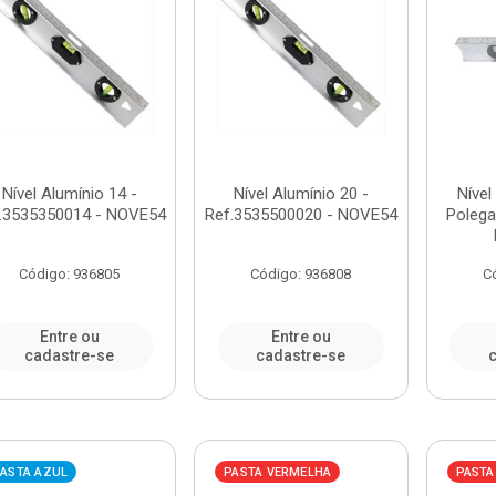
Nível Alumínio 14 -
Nível Alumínio 20 -
Nível
.3535350014 - NOVE54
Ref.3535500020 - NOVE54
Polega
Código: 936805
Código: 936808
C
Entre ou
Entre ou
cadastre-se
cadastre-se
c
ASTA AZUL
PASTA VERMELHA
PASTA