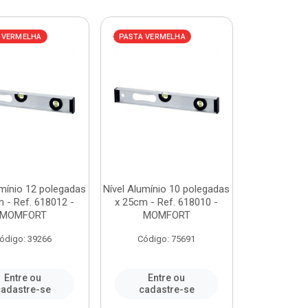
 VERMELHA
PASTA VERMELHA
umínio 12 polegadas
Nível Alumínio 10 polegadas
 - Ref. 618012 -
x 25cm - Ref. 618010 -
MOMFORT
MOMFORT
ódigo: 39266
Código: 75691
Entre ou
Entre ou
adastre-se
cadastre-se