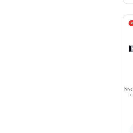
P
Níve
x