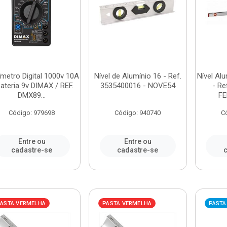
ímetro Digital 1000v 10A
Nível de Alumínio 16 - Ref.
Nível Al
ateria 9v DIMAX / REF.
3535400016 - NOVE54
- Re
DMX89...
F
Código: 979698
Código: 940740
C
Entre ou
Entre ou
cadastre-se
cadastre-se
c
ASTA VERMELHA
PASTA VERMELHA
PASTA