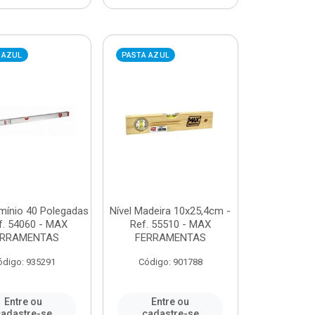
 AZUL
PASTA AZUL
umínio 40 Polegadas
Nível Madeira 10x25,4cm -
f. 54060 - MAX
Ref. 55510 - MAX
ERRAMENTAS
FERRAMENTAS
ódigo: 935291
Código: 901788
Entre ou
Entre ou
adastre-se
cadastre-se