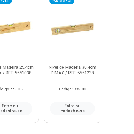
 AZUL
PASTA AZUL
de Madeira 25,4cm
Nível de Madeira 30,4cm
 / REF. 5551038
DIMAX / REF. 5551238
ódigo: 996132
Código: 996133
Entre ou
Entre ou
adastre-se
cadastre-se