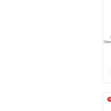
Oita
P