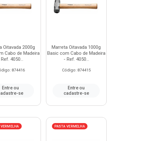
a Oitavada 2000g
Marreta Oitavada 1000g
m Cabo de Madeira
Basic com Cabo de Madeira
 Ref. 4050...
- Ref. 4050...
ódigo: 874416
Código: 874415
Entre ou
Entre ou
adastre-se
cadastre-se
 VERMELHA
PASTA VERMELHA