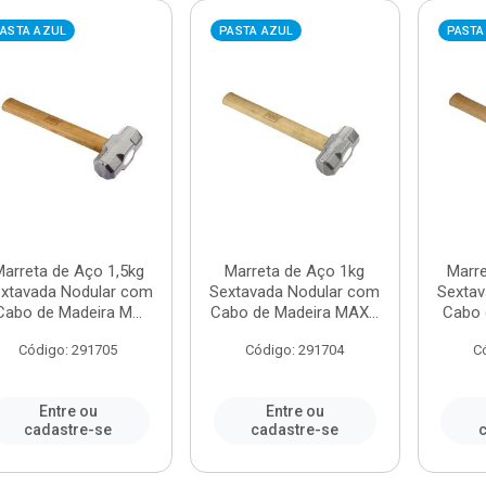
ASTA AZUL
PASTA AZUL
PASTA
arreta de Aço 1,5kg
Marreta de Aço 1kg
Marr
xtavada Nodular com
Sextavada Nodular com
Sextav
Cabo de Madeira M...
Cabo de Madeira MAX...
Cabo 
Código: 291705
Código: 291704
C
Entre ou
Entre ou
cadastre-se
cadastre-se
c