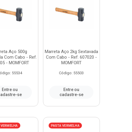
reta Aço 500g
Marreta Aço 2kg Sextavada
da Com Cabo - Ref.
Com Cabo - Ref. 607020 -
005 - MOMFORT
MOMFORT
ódigo: 55534
Código: 55503
Entre ou
Entre ou
adastre-se
cadastre-se
 VERMELHA
PASTA VERMELHA