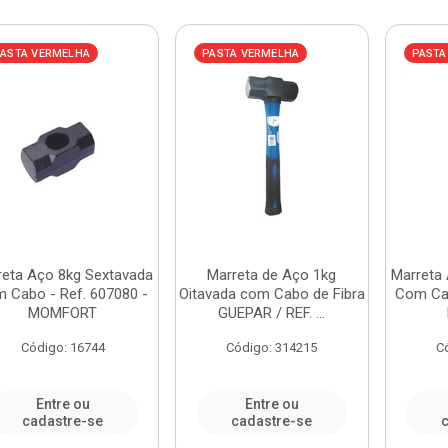
ASTA VERMELHA
PASTA VERMELHA
PASTA
reta Aço 8kg Sextavada
Marreta de Aço 1kg
Marreta
 Cabo - Ref. 607080 -
Oitavada com Cabo de Fibra
Com Cab
MOMFORT
GUEPAR / REF. ...
Código: 16744
Código: 314215
C
Entre ou
Entre ou
cadastre-se
cadastre-se
c