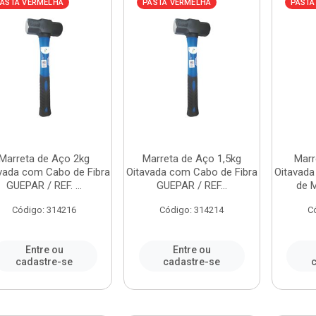
ASTA VERMELHA
PASTA VERMELHA
PASTA
Marreta de Aço 2kg
Marreta de Aço 1,5kg
Marr
vada com Cabo de Fibra
Oitavada com Cabo de Fibra
Oitavada
GUEPAR / REF. ...
GUEPAR / REF...
de M
Código: 314216
Código: 314214
C
Entre ou
Entre ou
cadastre-se
cadastre-se
c