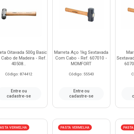
eta Oitavada 500g Basic
Marreta Aço 1kg Sextavada
Mar
Cabo de Madeira - Ref.
Com Cabo - Ref. 607010 -
Sextava
40508...
MOMFORT
607
Código: 874412
Código: 55543
C
Entre ou
Entre ou
cadastre-se
cadastre-se
c
ASTA VERMELHA
PASTA VERMELHA
PASTA