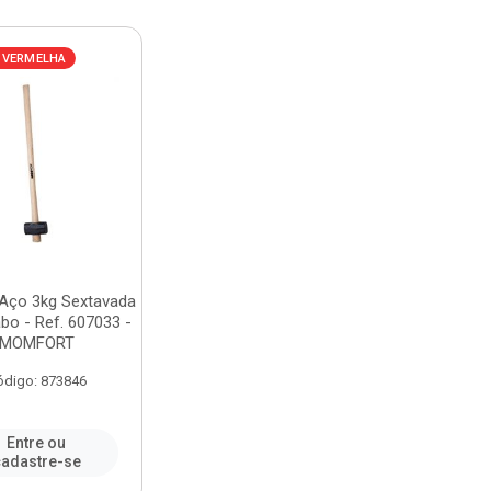
 VERMELHA
 Aço 3kg Sextavada
o - Ref. 607033 -
MOMFORT
ódigo: 873846
Entre ou
adastre-se