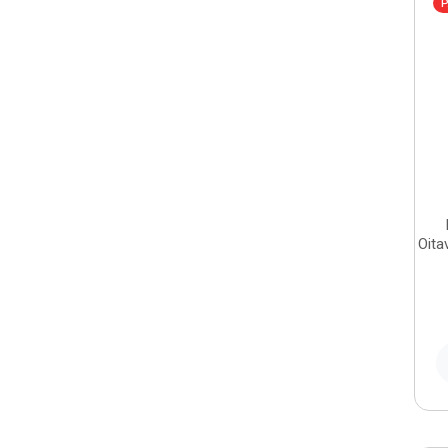
P
Oita