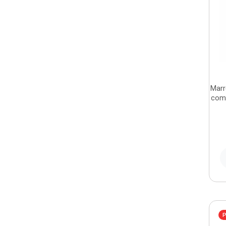
Marr
com 
P