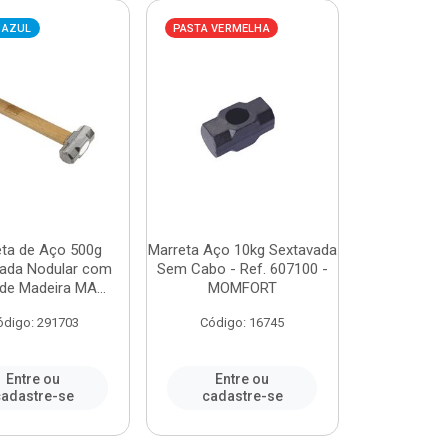
 AZUL
PASTA VERMELHA
eta de Aço 500g
Marreta Aço 10kg Sextavada
ada Nodular com
Sem Cabo - Ref. 607100 -
de Madeira MA...
MOMFORT
ódigo: 291703
Código: 16745
Entre ou
Entre ou
adastre-se
cadastre-se