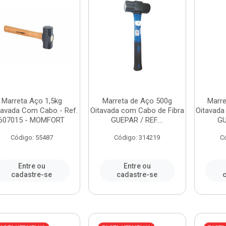
Marreta Aço 1,5kg
Marreta de Aço 500g
Marre
tavada Com Cabo - Ref.
Oitavada com Cabo de Fibra
Oitavada
607015 - MOMFORT
GUEPAR / REF....
GU
Código: 55487
Código: 314219
C
Entre ou
Entre ou
cadastre-se
cadastre-se
c