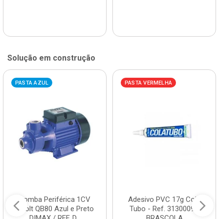
Solução em construção
PASTA AZUL
PASTA VERMELHA
Bomba Periférica 1CV
Adesivo PVC 17g Cola
Bivolt QB80 Azul e Preto
Tubo - Ref. 3130009 -
DIMAX / REF. D...
BRASCOLA