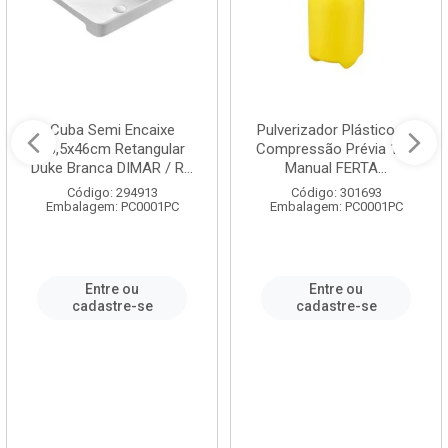
Cuba Semi Encaixe
Pulverizador Plástico de
58,5x46cm Retangular
Compressão Prévia 1,5L
Duke Branca DIMAR / R...
Manual FERTA...
Código: 294913
Código: 301693
Embalagem: PC0001PC
Embalagem: PC0001PC
Entre ou
Entre ou
cadastre-se
cadastre-se