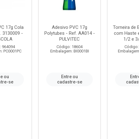
VC 17g Cola
Adesivo PVC 17g
Torneira de
. 3130009 -
Polytubes - Ref. AA014 -
com Haste 
SCOLA
PULVITEC
1/2 e 3/
: 964094
Código: 18604
Código:
: PC0001PC
Embalagem: BI0001BI
Embalagem
re ou
Entre ou
Entr
tre-se
cadastre-se
cadas