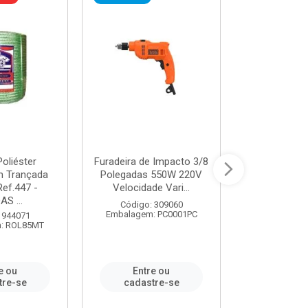
oliéster
Furadeira de Impacto 3/8
Tomada em B
 Trançada
Polegadas 550W 220V
2P+T 20A Ne
Ref.447 -
Velocidade Vari...
/ REF. 
S ...
Código: 309060
Código:
Embalagem: PC0001PC
Embalagem:
 944071
: ROL85MT
e ou
Entre ou
Entr
tre-se
cadastre-se
cadast