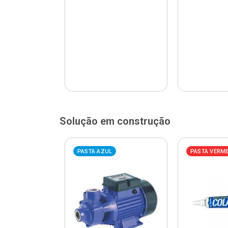
Solução em construção
ELHA
PASTA AZUL
PASTA VERM