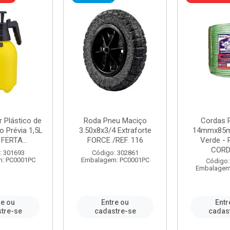
r Plástico de
Roda Pneu Maciço
Cordas P
 Prévia 1,5L
3.50x8x3/4 Extraforte
14mmx85m
FERTA...
FORCE /REF. 116
Verde - 
CORDA
: 301693
Código: 302861
: PC0001PC
Embalagem: PC0001PC
Código:
Embalagem
re ou
Entre ou
Entr
tre-se
cadastre-se
cadas