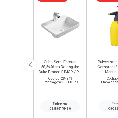
 Rede Aço
Cuba Semi Encaixe
Pulverizado
0 Zincado 12
58,5x46cm Retangular
Compressão
f.91610 - ...
Duke Branca DIMAR / R...
Manual 
o: 18790
Código: 294913
Código
m: SC0012PA
Embalagem: PC0001PC
Embalagem
re ou
Entre ou
Ent
stre-se
cadastre-se
cadas