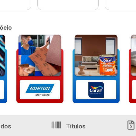
ócio
idos
Títulos