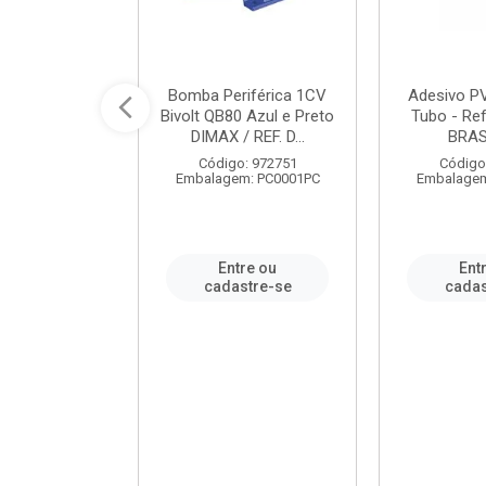
ável em PVC
Bomba Periférica 1CV
Adesivo P
ORTLEV / REF.
Bivolt QB80 Azul e Preto
Tubo - Ref
10129
DIMAX / REF. D...
BRA
: 995336
Código: 972751
Código
m: PC0001PC
Embalagem: PC0001PC
Embalagem
re ou
Entre ou
Ent
stre-se
cadastre-se
cadas