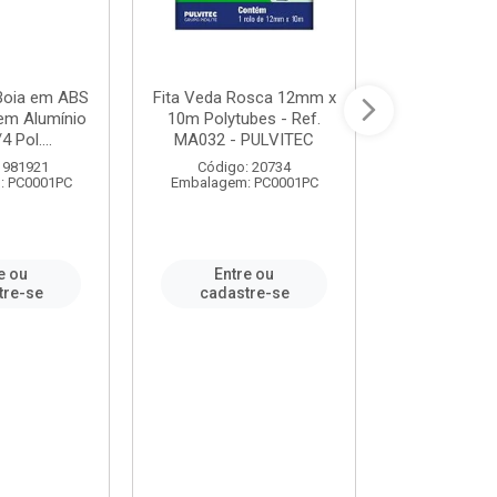
 Boia em ABS
Fita Veda Rosca 12mm x
Tê Soldável
em Alumínio
10m Polytubes - Ref.
Ref.222002
4 Pol....
MA032 - PULVITEC
 981921
Código: 20734
Código:
: PC0001PC
Embalagem: PC0001PC
Embalagem:
e ou
Entre ou
Entr
tre-se
cadastre-se
cadast