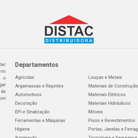
Departamentos
tac
 no
Agrícolas
Louças e Metais
o o
gar
Argamassas e Rejuntes
Materiais de Construçã
 de
Automotivos
Materiais Elétricos
com
Decoração
Materiais Hidráulicos
EPI e Sinalização
Móveis
Ferramentas e Máquinas
Pisos e Revestimentos
Higiene
Portas, Janelas e Ferra
Iluminação
Tecnologia e Segurança