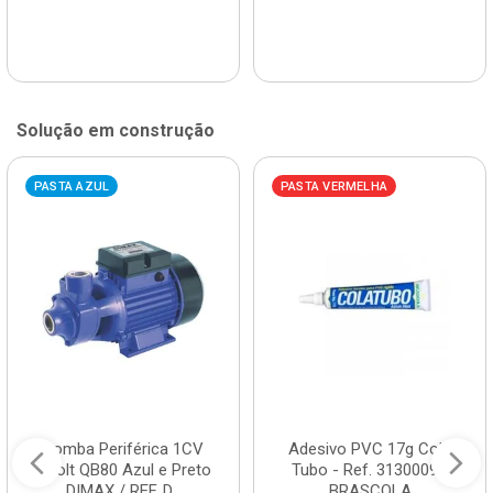
Solução em construção
PASTA AZUL
PASTA VERMELHA
Bomba Periférica 1CV
Adesivo PVC 17g Cola
Bivolt QB80 Azul e Preto
Tubo - Ref. 3130009 -
DIMAX / REF. D...
BRASCOLA