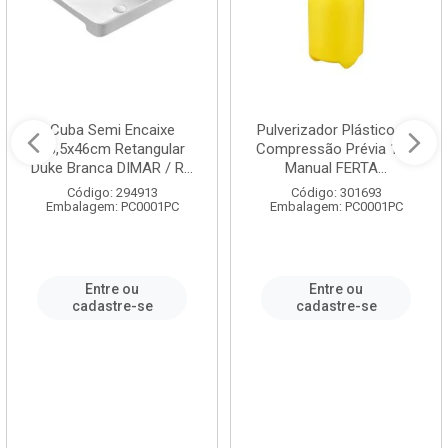
Cuba Semi Encaixe
Pulverizador Plástico de
58,5x46cm Retangular
Compressão Prévia 1,5L
Duke Branca DIMAR / R...
Manual FERTA...
Código: 294913
Código: 301693
Embalagem: PC0001PC
Embalagem: PC0001PC
Entre ou
Entre ou
cadastre-se
cadastre-se