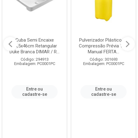
Cuba Semi Encaixe
Pulverizador Plástico de
58,5x46cm Retangular
Compressão Prévia 1,5L
Duke Branca DIMAR / R...
Manual FERTA...
Código: 294913
Código: 301693
Embalagem: PC0001PC
Embalagem: PC0001PC
Entre ou
Entre ou
cadastre-se
cadastre-se