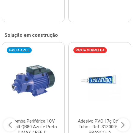
Solução em construção
PASTA AZUL
PASTA VERMELHA
Bomba Periférica 1CV
Adesivo PVC 17g Cola
Bivolt QB80 Azul e Preto
Tubo - Ref. 3130009 -
DIMAX / REF. D...
BRASCOLA