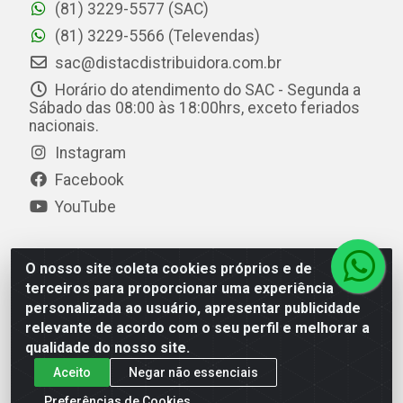
(81) 3229-5577 (SAC)
(81) 3229-5566 (Televendas)
sac@distacdistribuidora.com.br
Horário do atendimento do SAC - Segunda a
Sábado das 08:00 às 18:00hrs, exceto feriados
nacionais.
Instagram
Facebook
YouTube
O nosso site coleta cookies próprios e de
Distac Distribuidora - Av. Durval de Góes Monteiro, 7049
terceiros para proporcionar uma experiência
- Jardim Petrópolis - Maceió/AL - CEP 57061-000 - CNPJ
personalizada ao usuário, apresentar publicidade
08.072.649/0001-20
relevante de acordo com o seu perfil e melhorar a
qualidade do nosso site.
Aceito
Negar não essenciais
Preferências de Cookies