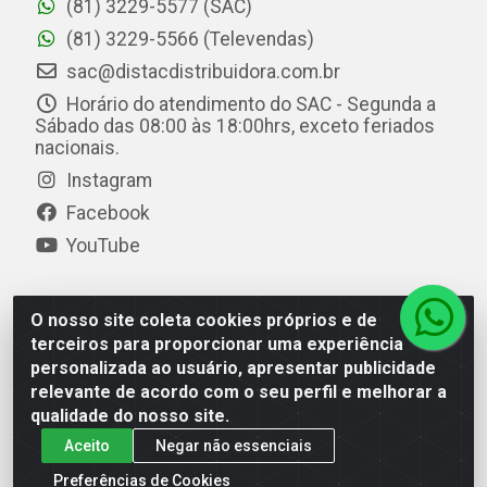
(81) 3229-5577 (SAC)
(81) 3229-5566 (Televendas)
sac@distacdistribuidora.com.br
Horário do atendimento do SAC - Segunda a
Sábado das 08:00 às 18:00hrs, exceto feriados
nacionais.
Instagram
Facebook
YouTube
O nosso site coleta cookies próprios e de
Distac Distribuidora - Av. Durval de Góes Monteiro, 7049
terceiros para proporcionar uma experiência
- Jardim Petrópolis - Maceió/AL - CEP 57061-000 - CNPJ
personalizada ao usuário, apresentar publicidade
08.072.649/0001-20
relevante de acordo com o seu perfil e melhorar a
qualidade do nosso site.
Aceito
Negar não essenciais
Preferências de Cookies