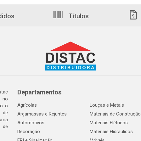
didos
Títulos
Departamentos
tac
a no
Agrícolas
Louças e Metais
do o
 de
Argamassas e Rejuntes
Materiais de Construção
 uma
Automotivos
Materiais Elétricos
e de
Decoração
Materiais Hidráulicos
EPI e Sinalização
Móveis