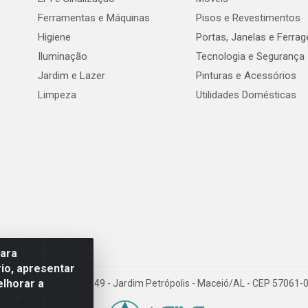
Ferramentas e Máquinas
Pisos e Revestimentos
Higiene
Portas, Janelas e Ferra
Iluminação
Tecnologia e Segurança
Jardim e Lazer
Pinturas e Acessórios
Limpeza
Utilidades Domésticas
para
io, apresentar
elhorar a
val de Góes Monteiro, 7049 - Jardim Petrópolis - Maceió/AL - CEP 5706