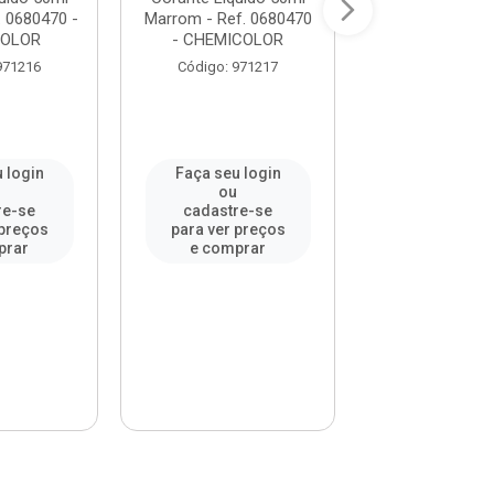
. 0680470 -
Marrom - Ref. 0680470
Ocre - Ref. 06
COLOR
- CHEMICOLOR
CHEMICO
971216
Código: 971217
Código: 97
 login
Faça seu login
Faça seu l
u
ou
ou
re-se
cadastre-se
cadastre-
 preços
para ver preços
para ver pr
prar
e comprar
e compr