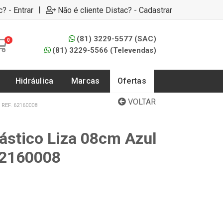
|
c? - Entrar
Não é cliente Distac? - Cadastrar
(81) 3229-5577 (SAC)
0
(81) 3229-5566 (Televendas)
Hidráulica
Marcas
Ofertas
VOLTAR
REF. 62160008
lástico Liza 08cm Azul
62160008