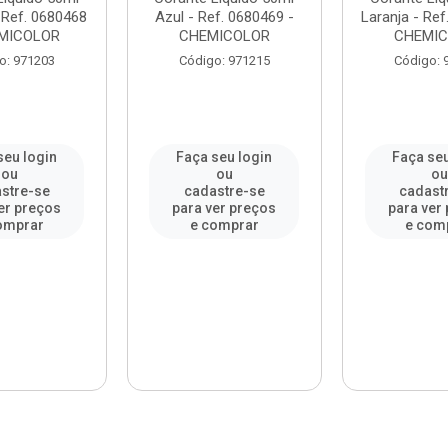
 Ref. 0680468
Azul - Ref. 0680469 -
Laranja - Ref
EMICOLOR
CHEMICOLOR
CHEMI
o: 971203
Código: 971215
Código: 
seu login
Faça seu login
Faça seu
ou
ou
o
stre-se
cadastre-se
cadast
er preços
para ver preços
para ver
omprar
e comprar
e com