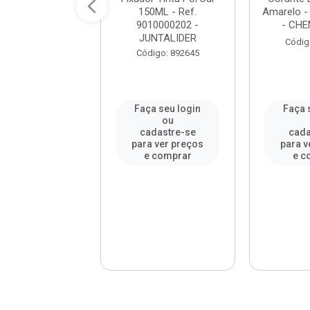
3 Peças Cinza
150ML - Ref.
Amarelo -
 ROMA / REF....
9010000202 -
- CH
JUNTALIDER
digo: 992198
Códig
Código: 892645
a seu login
Faça seu login
Faça 
ou
ou
adastre-se
cadastre-se
cada
a ver preços
para ver preços
para v
e comprar
e comprar
e c