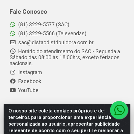
Fale Conosco
(81) 3229-5577 (SAC)
(81) 3229-5566 (Televendas)
sac@distacdistribuidora.com.br
Horário do atendimento do SAC - Segunda a
Sábado das 08:00 às 18:00hrs, exceto feriados
nacionais.
Instagram
Facebook
YouTube
O nosso site coleta cookies próprios e de
Distac Distribuidora - Av. Durval de Góes Monteiro, 7049
terceiros para proporcionar uma experiência
- Jardim Petrópolis - Maceió/AL - CEP 57061-000 - CNPJ
personalizada ao usuário, apresentar publicidade
08.072.649/0001-20
relevante de acordo com o seu perfil e melhorar a