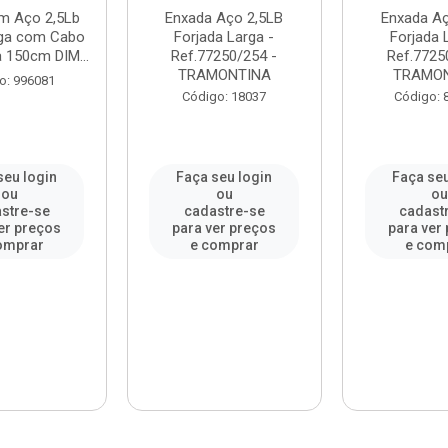
m Aço 2,5Lb
Enxada Aço 2,5LB
Enxada Aç
ga com Cabo
Forjada Larga -
Forjada 
 150cm DIM...
Ref.77250/254 -
Ref.7725
TRAMONTINA
TRAMO
o: 996081
Código: 18037
Código: 
seu login
Faça seu login
Faça seu
ou
ou
o
stre-se
cadastre-se
cadast
er preços
para ver preços
para ver
omprar
e comprar
e com