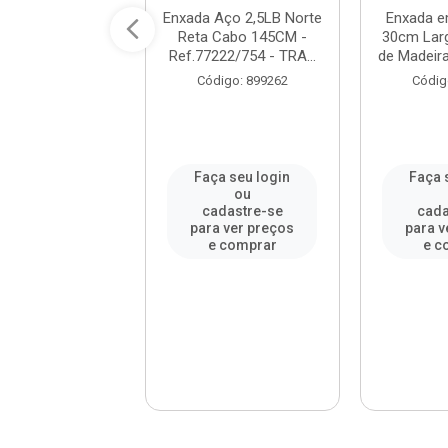
dão Aço 2,5LB
Enxada Aço 2,5LB Norte
Enxada e
ada Estreita -
Reta Cabo 145CM -
30cm Lar
.77272/254 -
Ref.77222/754 - TRA...
de Madeira
RAMONT...
Código: 899262
Códig
digo: 20051
a seu login
Faça seu login
Faça 
ou
ou
adastre-se
cadastre-se
cada
a ver preços
para ver preços
para v
e comprar
e comprar
e c