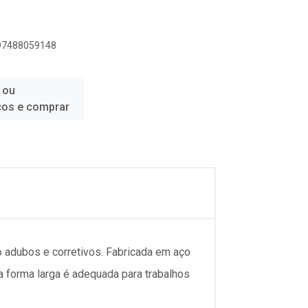
897488059148
 ou
ços e comprar
o adubos e corretivos. Fabricada em aço
a forma larga é adequada para trabalhos