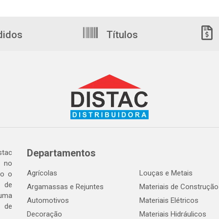
didos
Títulos
Departamentos
tac
a no
Agrícolas
Louças e Metais
do o
 de
Argamassas e Rejuntes
Materiais de Construção
 uma
Automotivos
Materiais Elétricos
e de
Decoração
Materiais Hidráulicos