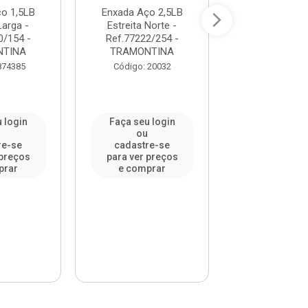
o 1,5LB
Enxada Aço 2,5LB
Enxada Aço 2,
Larga -
Estreita Norte -
Norte Cabo Ma
0/154 -
Ref.77222/254 -
Ref.45150 - M
NTINA
TRAMONTINA
Código: 94
874385
Código: 20032
 login
Faça seu login
Faça seu l
u
ou
ou
re-se
cadastre-se
cadastre-
 preços
para ver preços
para ver pr
prar
e comprar
e compr