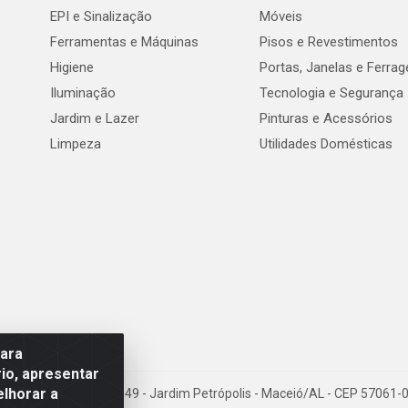
EPI e Sinalização
Móveis
Ferramentas e Máquinas
Pisos e Revestimentos
Higiene
Portas, Janelas e Ferra
Iluminação
Tecnologia e Segurança
Jardim e Lazer
Pinturas e Acessórios
Limpeza
Utilidades Domésticas
para
io, apresentar
elhorar a
val de Góes Monteiro, 7049 - Jardim Petrópolis - Maceió/AL - CEP 5706