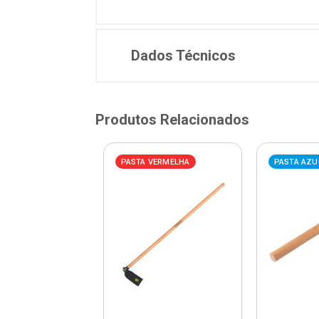
Dados Técnicos
Produtos Relacionados
VERMELHA
PASTA VERMELHA
PASTA AZU