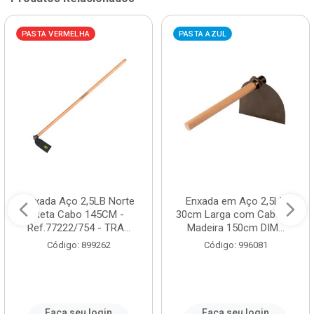
PASTA VERMELHA
PASTA AZUL
Enxada Aço 2,5LB Norte
Enxada em Aço 2,5Lb
Reta Cabo 145CM -
30cm Larga com Cabo de
Ref.77222/754 - TRA...
Madeira 150cm DIM...
Código: 899262
Código: 996081
Faça seu login
Faça seu login