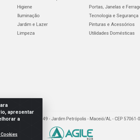
Higiene
Portas, Janelas e Ferra
Iluminação
Tecnologia e Segurança
Jardim e Lazer
Pinturas e Acessórios
Limpeza
Utilidades Domésticas
para
io, apresentar
elhorar a
val de Góes Monteiro, 7049 - Jardim Petrópolis - Maceió/AL - CEP 5706
 Cookies