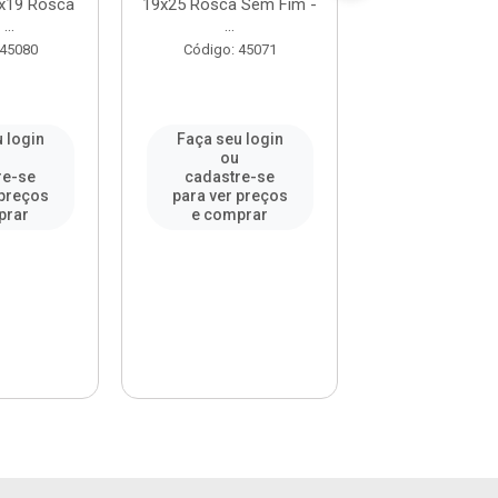
x19 Rosca
19x25 Rosca Sem Fim -
- SÃO RO
...
...
Código: 15
 45080
Código: 45071
 login
Faça seu login
Faça seu l
u
ou
ou
re-se
cadastre-se
cadastre-
 preços
para ver preços
para ver pr
prar
e comprar
e compr