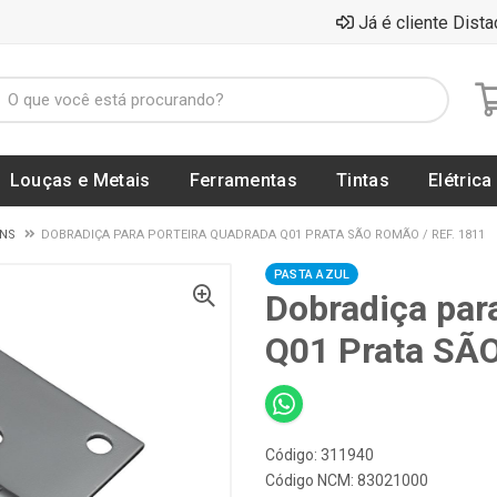
Já é cliente Dista
Louças e Metais
Ferramentas
Tintas
Elétrica
ENS
DOBRADIÇA PARA PORTEIRA QUADRADA Q01 PRATA SÃO ROMÃO / REF. 1811
PASTA AZUL
Dobradiça par
Q01 Prata SÃ
Código: 311940
Código NCM: 83021000