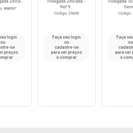
ada Zinca...
Polegada Zincada -
Polegada 16
Ref.9...
Sem 
o: 898597
Código: 25600
Código:
seu login
Faça seu login
Faça seu
ou
ou
o
stre-se
cadastre-se
cadast
er preços
para ver preços
para ver
omprar
e comprar
e com