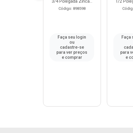
SILVANA
3/4 Polegada Zinca...
1/2 Poleg
digo: 19505
Código: 898598
Códig
a seu login
Faça seu login
Faça 
ou
ou
adastre-se
cadastre-se
cada
a ver preços
para ver preços
para v
e comprar
e comprar
e c