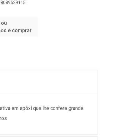
898089529115
 ou
ços e comprar
tetiva em epóxi que lhe confere grande
ros.