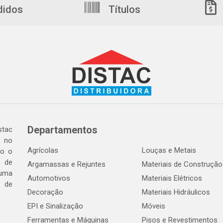
didos
Títulos
Departamentos
tac
a no
Agrícolas
Louças e Metais
do o
 de
Argamassas e Rejuntes
Materiais de Construção
 uma
Automotivos
Materiais Elétricos
e de
Decoração
Materiais Hidráulicos
EPI e Sinalização
Móveis
Ferramentas e Máquinas
Pisos e Revestimentos