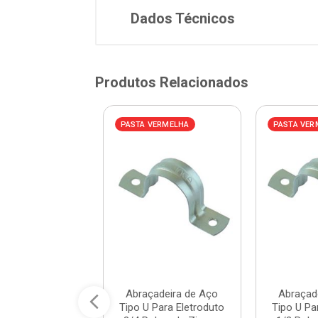
Dados Técnicos
Produtos Relacionados
AZUL
PASTA VERMELHA
PASTA VER
eta Aço 2.1/2
Abraçadeira de Aço
Abraçad
a - Ref.91184 -
Tipo U Para Eletroduto
Tipo U Pa