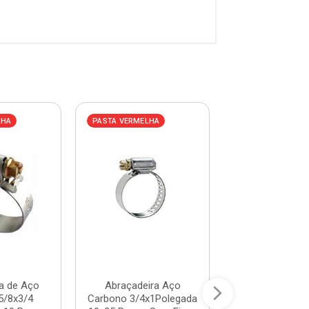
LHA
PASTA VERMELHA
PASTA AZUL
a de Aço
Abraçadeira Aço
Dobradiça Aç
5/8x3/4
Carbono 3/4x1Polegada
Porteira C.01 - 