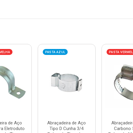
MELHA
PASTA AZUL
PASTA VERME
eira de Aço
Abraçadeira de Aço
Abraçadeir
ra Eletroduto
Tipo D Cunha 3/4
Carbono 