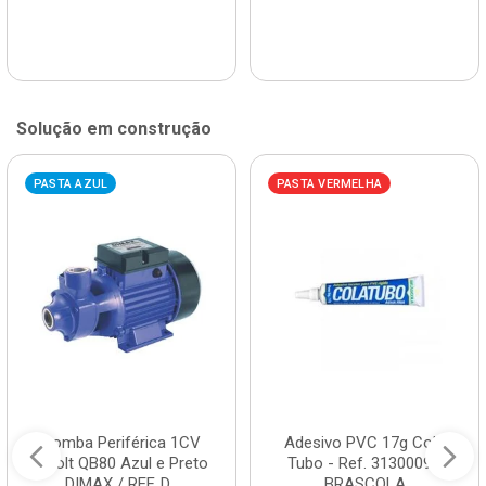
Solução em construção
PASTA AZUL
PASTA VERMELHA
Bomba Periférica 1CV
Adesivo PVC 17g Cola
Bivolt QB80 Azul e Preto
Tubo - Ref. 3130009 -
DIMAX / REF. D...
BRASCOLA