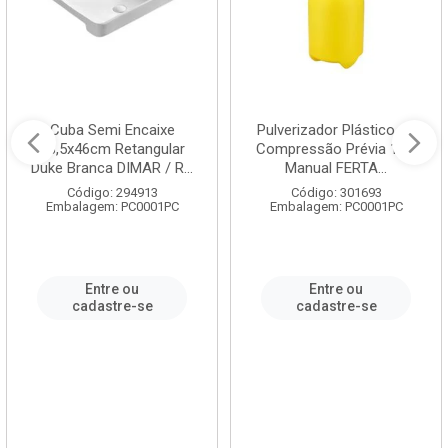
Cuba Semi Encaixe
Pulverizador Plástico de
58,5x46cm Retangular
Compressão Prévia 1,5L
Duke Branca DIMAR / R...
Manual FERTA...
Código: 294913
Código: 301693
Embalagem: PC0001PC
Embalagem: PC0001PC
Entre ou
Entre ou
cadastre-se
cadastre-se