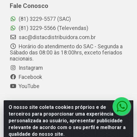
Fale Conosco
(81) 3229-5577 (SAC)
(81) 3229-5566 (Televendas)
sac@distacdistribuidora.com.br
Horário do atendimento do SAC - Segunda a
Sábado das 08:00 às 18:00hrs, exceto feriados
nacionais.
Instagram
Facebook
YouTube
O nosso site coleta cookies próprios e de
Distac Distribuidora - Av. Durval de Góes Monteiro, 7049
terceiros para proporcionar uma experiência
- Jardim Petrópolis - Maceió/AL - CEP 57061-000 - CNPJ
personalizada ao usuário, apresentar publicidade
08.072.649/0001-20
relevante de acordo com o seu perfil e melhorar a
qualidade do nosso site.