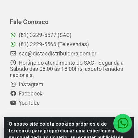
Fale Conosco
(81) 3229-5577 (SAC)
(81) 3229-5566 (Televendas)
sac@distacdistribuidora.com.br
Horário do atendimento do SAC - Segunda a
Sábado das 08:00 às 18:00hrs, exceto feriados
nacionais.
Instagram
Facebook
YouTube
O nosso site coleta cookies próprios e de
Distac Distribuidora - Av. Durval de Góes Monteiro, 7049
terceiros para proporcionar uma experiência
- Jardim Petrópolis - Maceió/AL - CEP 57061-000 - CNPJ
personalizada ao usuário, apresentar publicidade