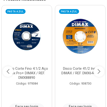
PASTA AZUL
PASTA AZUL
Disco Corte Fino 4.1/2 Aço
Disco Corte 41/2 Inox
Inox Pro+ DIMAX / REF.
DIMAX / REF. DMX64429
DMX88890
Código: 979384
Código: 938730
Faça seu login
Faça seu login