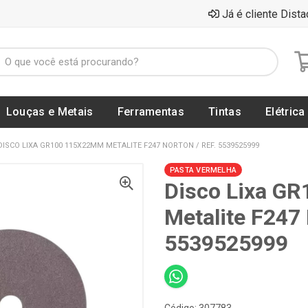
Já é cliente Dista
Louças e Metais
Ferramentas
Tintas
Elétrica
DISCO LIXA GR100 115X22MM METALITE F247 NORTON / REF. 5539525999
PASTA VERMELHA
Disco Lixa G
Metalite F247
5539525999