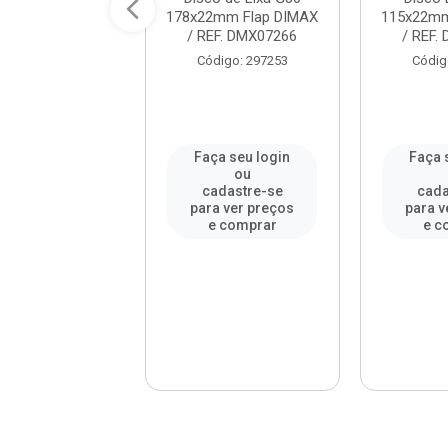
2mm Aço DIMAX
178x22mm Flap DIMAX
115x22mm
EF. DMX64924
/ REF. DMX07266
/ REF.
digo: 939020
Código: 297253
Códig
a seu login
Faça seu login
Faça 
ou
ou
adastre-se
cadastre-se
cada
a ver preços
para ver preços
para v
e comprar
e comprar
e c