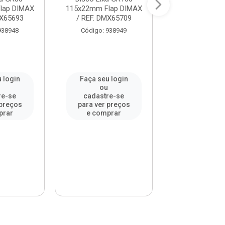
lap DIMAX
115x22mm Flap DIMAX
115x22mm Fla
MX65693
/ REF. DMX65709
/ REF. DMX6
938948
Código: 938949
Código: 93
 login
Faça seu login
Faça seu l
u
ou
ou
re-se
cadastre-se
cadastre-
 preços
para ver preços
para ver pr
prar
e comprar
e compr