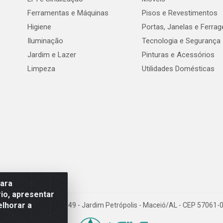
Ferramentas e Máquinas
Pisos e Revestimentos
Higiene
Portas, Janelas e Ferra
Iluminação
Tecnologia e Segurança
Jardim e Lazer
Pinturas e Acessórios
Limpeza
Utilidades Domésticas
para
io, apresentar
elhorar a
val de Góes Monteiro, 7049 - Jardim Petrópolis - Maceió/AL - CEP 5706