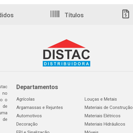
didos
Títulos
Departamentos
tac
a no
Agrícolas
Louças e Metais
do o
 de
Argamassas e Rejuntes
Materiais de Construção
 uma
Automotivos
Materiais Elétricos
e de
Decoração
Materiais Hidráulicos
EPI e Sinalização
Móveis