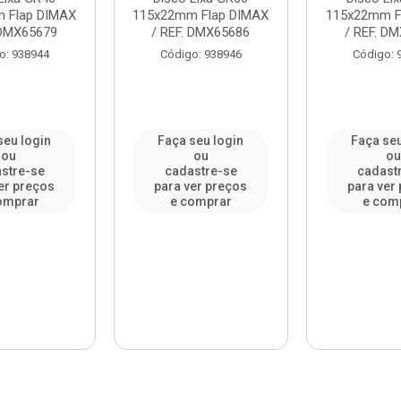
 Flap DIMAX
115x22mm Flap DIMAX
115x22mm F
 DMX65679
/ REF. DMX65686
/ REF. D
o: 938944
Código: 938946
Código: 
seu login
Faça seu login
Faça seu
ou
ou
o
stre-se
cadastre-se
cadast
er preços
para ver preços
para ver
omprar
e comprar
e com