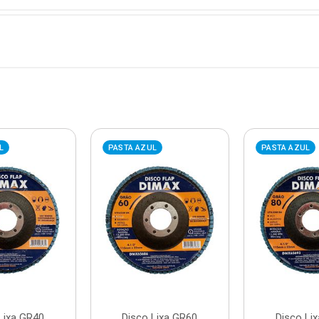
L
PASTA AZUL
PASTA AZUL
Lixa GR40
Disco Lixa GR60
Disco Li