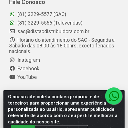
Fale Conosco
(81) 3229-5577 (SAC)
(81) 3229-5566 (Televendas)
sac@distacdistribuidora.com.br
Horário do atendimento do SAC - Segunda a
Sábado das 08:00 às 18:00hrs, exceto feriados
nacionais.
Instagram
Facebook
YouTube
O nosso site coleta cookies próprios e de
Distac Distribuidora - Av. Durval de Góes Monteiro, 7049
terceiros para proporcionar uma experiência
- Jardim Petrópolis - Maceió/AL - CEP 57061-000 - CNPJ
personalizada ao usuário, apresentar publicidade
08.072.649/0001-20
relevante de acordo com o seu perfil e melhorar a
qualidade do nosso site.