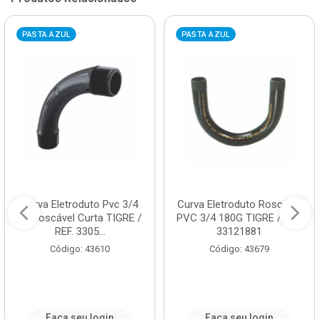
PASTA AZUL
PASTA AZUL
Curva Eletroduto Pvc 3/4
Curva Eletroduto Roscável
90 Roscável Curta TIGRE /
PVC 3/4 180G TIGRE / REF.
REF. 3305...
33121881
Código: 43610
Código: 43679
Faça seu login
Faça seu login