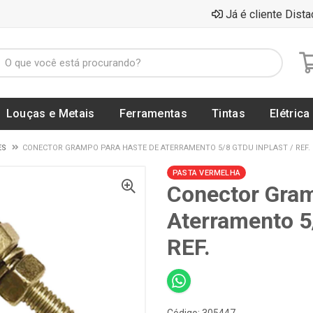
Já é cliente Dista
Louças e Metais
Ferramentas
Tintas
Elétrica
ES
CONECTOR GRAMPO PARA HASTE DE ATERRAMENTO 5/8 GTDU INPLAST / REF.
PASTA VERMELHA
Conector Gram
Aterramento 
REF.