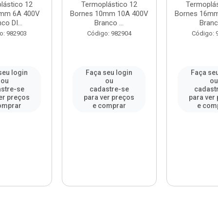
lástico 12
Termoplástico 12
Termoplás
6mm 6A 400V
Bornes 10mm 10A 400V
Bornes 16mm
co DI...
Branco ...
Branco
o: 982903
Código: 982904
Código: 
seu login
Faça seu login
Faça seu
ou
ou
o
stre-se
cadastre-se
cadast
er preços
para ver preços
para ver
omprar
e comprar
e com