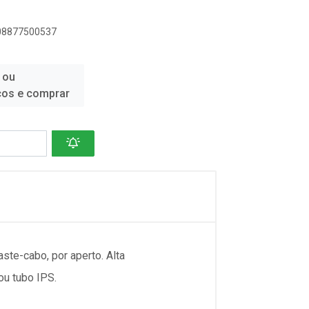
908877500537
 ou
ços e comprar
ste-cabo, por aperto. Alta
ou tubo IPS.