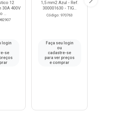
tico 12
1,5 mm2 Azul - Ref.
Antena Vertica
 30A 400V
300001630 - TIG...
Branca - Ref. 81
 ...
Código: 970763
Código: 96
982907
 login
Faça seu login
Faça seu l
u
ou
ou
re-se
cadastre-se
cadastre-
 preços
para ver preços
para ver pr
prar
e comprar
e compr