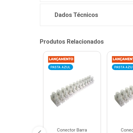
Dados Técnicos
Produtos Relacionados
VERMELHA
PASTA AZUL
PASTA AZU
ada 4x2 para
Conector Barra
Conec