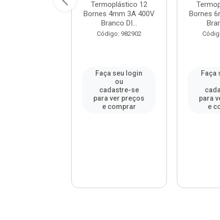
na Millenium
Termoplástico 12
Termop
 - Ref.21027 -
Bornes 4mm 3A 400V
Bornes 
MECTRO...
Branco DI...
Bran
digo: 967070
Código: 982902
Códig
a seu login
Faça seu login
Faça 
ou
ou
adastre-se
cadastre-se
cada
a ver preços
para ver preços
para v
e comprar
e comprar
e c