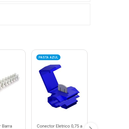
PASTA AZUL
PASTA VERMELHA
 Barra
Conector Eletrico 0,75 a
Tomada 4x2