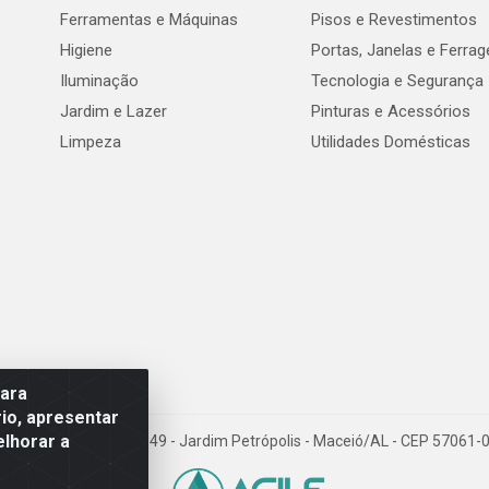
Ferramentas e Máquinas
Pisos e Revestimentos
Higiene
Portas, Janelas e Ferra
Iluminação
Tecnologia e Segurança
Jardim e Lazer
Pinturas e Acessórios
Limpeza
Utilidades Domésticas
para
io, apresentar
elhorar a
val de Góes Monteiro, 7049 - Jardim Petrópolis - Maceió/AL - CEP 5706