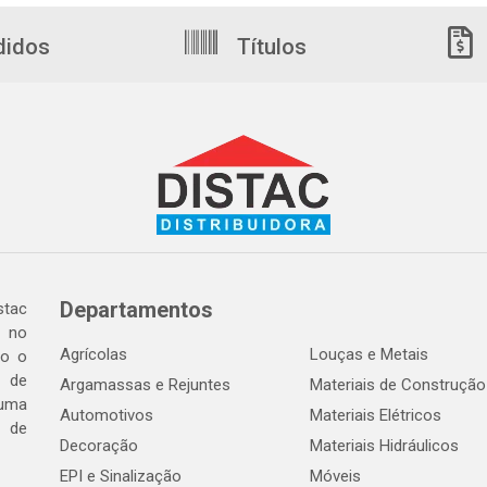
didos
Títulos
Departamentos
tac
a no
Agrícolas
Louças e Metais
do o
 de
Argamassas e Rejuntes
Materiais de Construção
 uma
Automotivos
Materiais Elétricos
e de
Decoração
Materiais Hidráulicos
EPI e Sinalização
Móveis