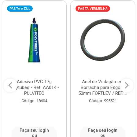
PASTA AZUL
PASTA VERMELHA
Adesivo PVC 17g
Anel de Vedação em
Polytubes - Ref. AA014 -
Borracha para Esgoto
PULVITEC
50mm FORTLEV / REF. ...
Código: 18604
Código: 995521
Faça seu login
Faça seu login
ou
ou