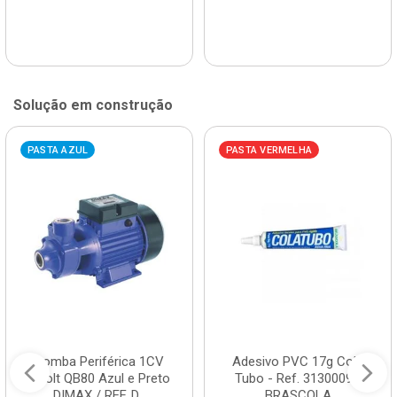
Solução em construção
PASTA AZUL
PASTA VERMELHA
Bomba Periférica 1CV
Adesivo PVC 17g Cola
Bivolt QB80 Azul e Preto
Tubo - Ref. 3130009 -
DIMAX / REF. D...
BRASCOLA