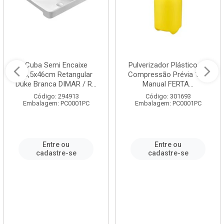
Cuba Semi Encaixe
Pulverizador Plástico de
58,5x46cm Retangular
Compressão Prévia 1,5L
Duke Branca DIMAR / R...
Manual FERTA...
Código: 294913
Código: 301693
Embalagem: PC0001PC
Embalagem: PC0001PC
Entre ou
Entre ou
cadastre-se
cadastre-se