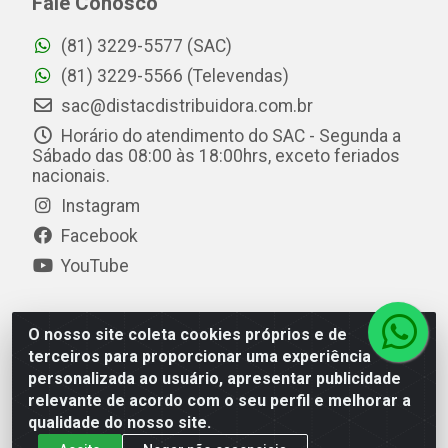
Fale Conosco
(81) 3229-5577 (SAC)
(81) 3229-5566 (Televendas)
sac@distacdistribuidora.com.br
Horário do atendimento do SAC - Segunda a
Sábado das 08:00 às 18:00hrs, exceto feriados
nacionais.
Instagram
Facebook
YouTube
O nosso site coleta cookies próprios e de
Distac Distribuidora - Av. Durval de Góes Monteiro, 7049
terceiros para proporcionar uma experiência
- Jardim Petrópolis - Maceió/AL - CEP 57061-000 - CNPJ
personalizada ao usuário, apresentar publicidade
08.072.649/0001-20
relevante de acordo com o seu perfil e melhorar a
qualidade do nosso site.