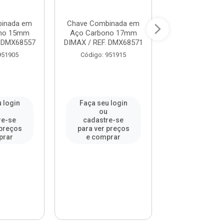
inada em
Chave Combinada em
Chave Combin
ono 15mm
Aço Carbono 17mm
Aço Carbono
. DMX68557
DIMAX / REF. DMX68571
DIMAX / REF. 
951905
Código: 951915
Código: 95
 login
Faça seu login
Faça seu l
u
ou
ou
re-se
cadastre-se
cadastre-
 preços
para ver preços
para ver pr
prar
e comprar
e compr