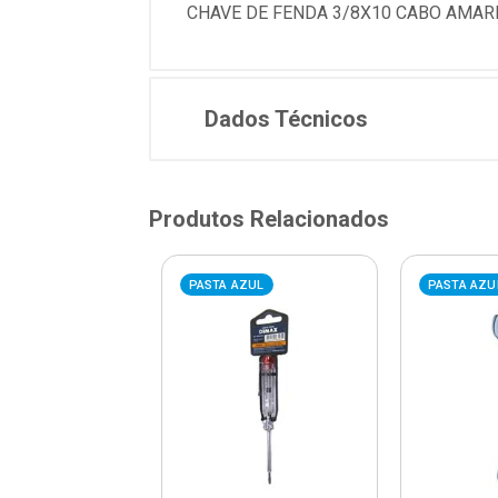
CHAVE DE FENDA 3/8X10 CABO AMARE
Dados Técnicos
Produtos Relacionados
AZUL
PASTA AZUL
PASTA AZU