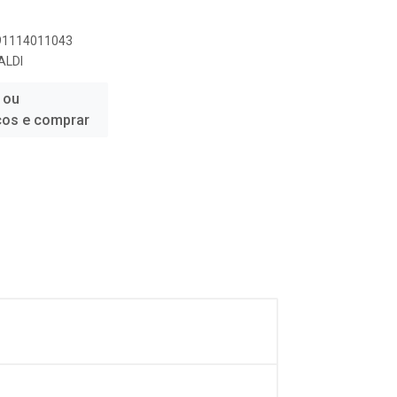
891114011043
ALDI
 ou
ços e comprar