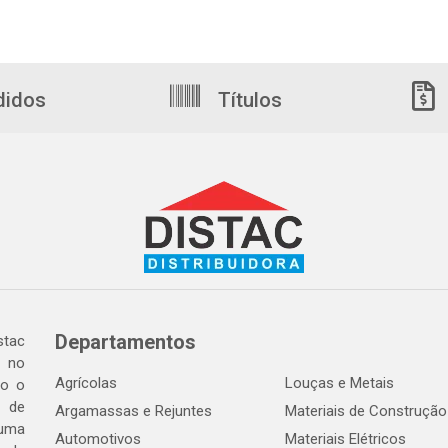
didos
Títulos
Departamentos
tac
a no
Agrícolas
Louças e Metais
do o
 de
Argamassas e Rejuntes
Materiais de Construção
 uma
Automotivos
Materiais Elétricos