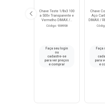
Estrela em Aço
Chave Teste 1/8x3 100
Chave C
ono 10X11mm
a 500v Transparente e
Aço Ca
o DIMAX / REF.
Vermelho DIMAX /...
DIMAX / R
DM...
Código: 938958
Códig
digo: 951959
a seu login
Faça seu login
Faça 
ou
ou
adastre-se
cadastre-se
cada
a ver preços
para ver preços
para v
e comprar
e comprar
e c