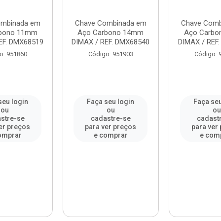
ombinada em
Chave Combinada em
Chave Comb
rbono 11mm
Aço Carbono 14mm
Aço Carb
EF. DMX68519
DIMAX / REF. DMX68540
DIMAX / REF
o: 951860
Código: 951903
Código: 
seu login
Faça seu login
Faça seu
ou
ou
o
stre-se
cadastre-se
cadast
er preços
para ver preços
para ver
omprar
e comprar
e com