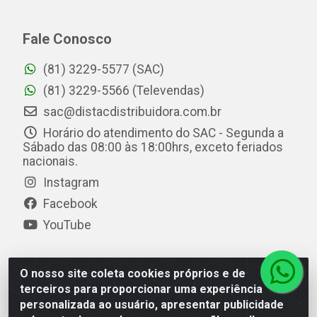
Fale Conosco
(81) 3229-5577 (SAC)
(81) 3229-5566 (Televendas)
sac@distacdistribuidora.com.br
Horário do atendimento do SAC - Segunda a
Sábado das 08:00 às 18:00hrs, exceto feriados
nacionais.
Instagram
Facebook
YouTube
O nosso site coleta cookies próprios e de
Distac Distribuidora - Av. Durval de Góes Monteiro, 7049
terceiros para proporcionar uma experiência
- Jardim Petrópolis - Maceió/AL - CEP 57061-000 - CNPJ
personalizada ao usuário, apresentar publicidade
08.072.649/0001-20