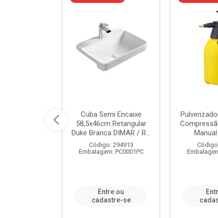
 Rede Aço
Cuba Semi Encaixe
Pulverizado
0 Zincado 12
58,5x46cm Retangular
Compressão
f.91610 - ...
Duke Branca DIMAR / R...
Manual 
o: 18790
Código: 294913
Código
m: SC0012PA
Embalagem: PC0001PC
Embalagem
re ou
Entre ou
Ent
stre-se
cadastre-se
cadas