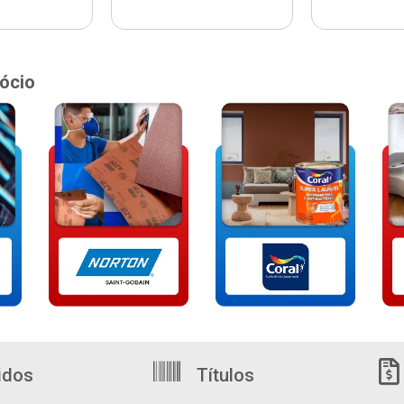
ócio
idos
Títulos