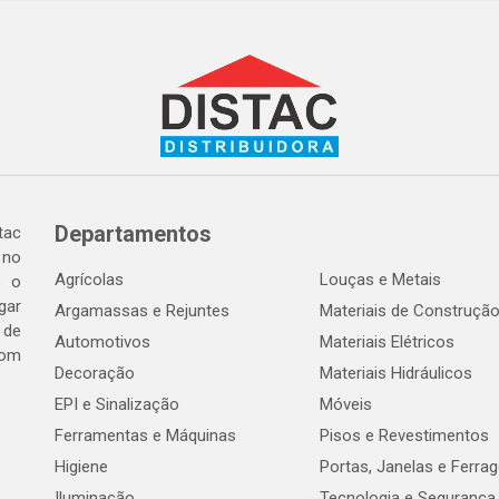
Departamentos
tac
 no
Agrícolas
Louças e Metais
o o
gar
Argamassas e Rejuntes
Materiais de Construçã
 de
Automotivos
Materiais Elétricos
com
Decoração
Materiais Hidráulicos
EPI e Sinalização
Móveis
Ferramentas e Máquinas
Pisos e Revestimentos
Higiene
Portas, Janelas e Ferra
Iluminação
Tecnologia e Segurança