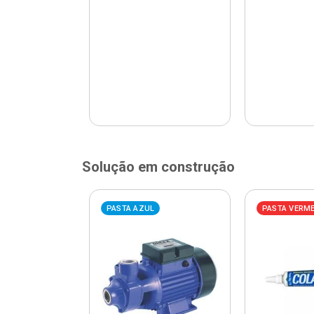
Solução em construção
ELHA
PASTA AZUL
PASTA VERM