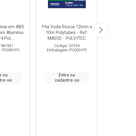
 Boia em ABS
Fita Veda Rosca 12mm x
Tê Soldável
em Alumínio
10m Polytubes - Ref.
Ref.222002
4 Pol....
MA032 - PULVITEC
 981921
Código: 20734
Código:
: PC0001PC
Embalagem: PC0001PC
Embalagem:
e ou
Entre ou
Entr
tre-se
cadastre-se
cadast