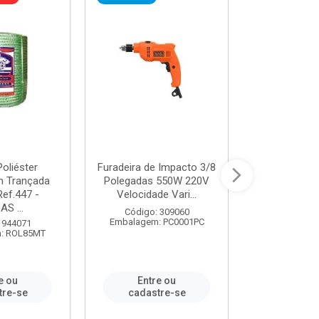
oliéster
Furadeira de Impacto 3/8
Tomada em B
 Trançada
Polegadas 550W 220V
2P+T 20A Ne
Ref.447 -
Velocidade Vari...
/ REF. 
S ...
Código: 309060
Código:
Embalagem: PC0001PC
Embalagem:
 944071
: ROL85MT
e ou
Entre ou
Entr
tre-se
cadastre-se
cadast