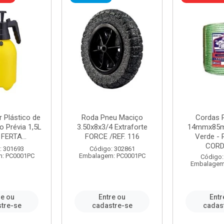
r Plástico de
Roda Pneu Maciço
Cordas P
 Prévia 1,5L
3.50x8x3/4 Extraforte
14mmx85m
FERTA...
FORCE /REF. 116
Verde - 
CORDA
: 301693
Código: 302861
: PC0001PC
Embalagem: PC0001PC
Código:
Embalagem
re ou
Entre ou
Entr
tre-se
cadastre-se
cadas