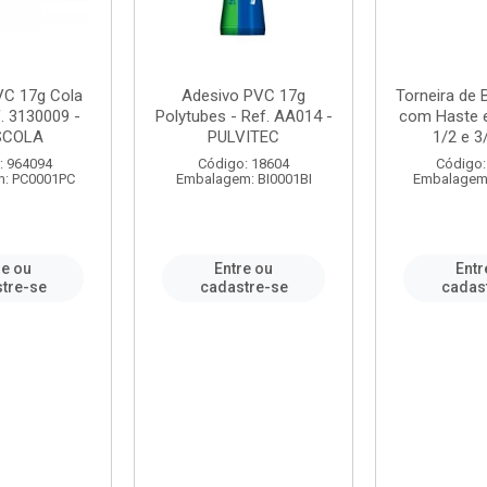
VC 17g Cola
Adesivo PVC 17g
Torneira de
. 3130009 -
Polytubes - Ref. AA014 -
com Haste 
SCOLA
PULVITEC
1/2 e 3/
: 964094
Código: 18604
Código:
: PC0001PC
Embalagem: BI0001BI
Embalagem
re ou
Entre ou
Entr
tre-se
cadastre-se
cadas