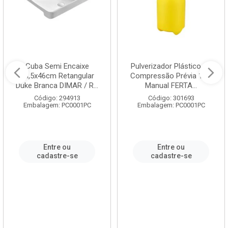
Cuba Semi Encaixe
Pulverizador Plástico de
58,5x46cm Retangular
Compressão Prévia 1,5L
Duke Branca DIMAR / R...
Manual FERTA...
Código: 294913
Código: 301693
Embalagem: PC0001PC
Embalagem: PC0001PC
Entre ou
Entre ou
cadastre-se
cadastre-se