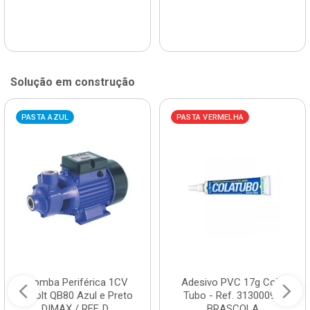
Solução em construção
PASTA AZUL
PASTA VERMELHA
Bomba Periférica 1CV
Adesivo PVC 17g Cola
Bivolt QB80 Azul e Preto
Tubo - Ref. 3130009 -
DIMAX / REF. D...
BRASCOLA