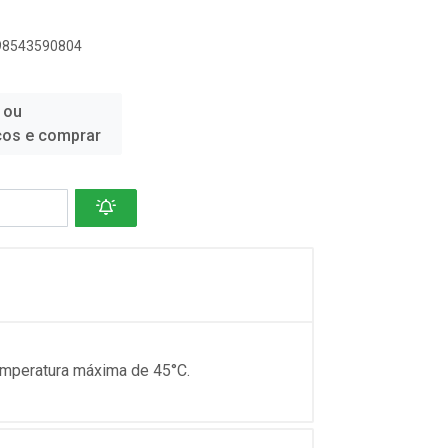
898543590804
 ou
ços e comprar
emperatura máxima de 45°C.