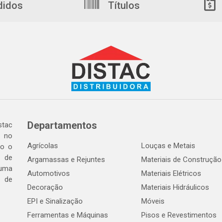
didos
Títulos
Departamentos
tac
a no
Agrícolas
Louças e Metais
do o
 de
Argamassas e Rejuntes
Materiais de Construção
 uma
Automotivos
Materiais Elétricos
e de
Decoração
Materiais Hidráulicos
EPI e Sinalização
Móveis
Ferramentas e Máquinas
Pisos e Revestimentos