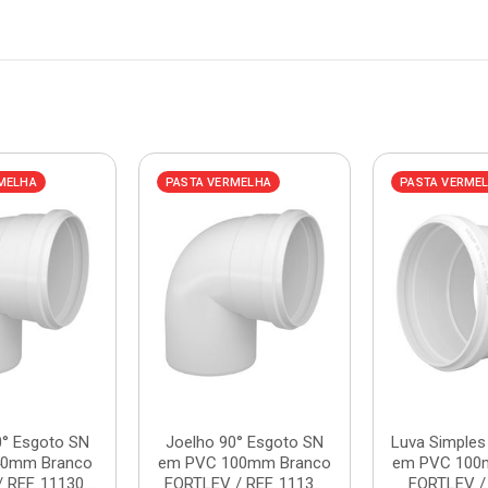
MELHA
PASTA VERMELHA
PASTA VERME
0° Esgoto SN
Joelho 90° Esgoto SN
Luva Simples
40mm Branco
em PVC 100mm Branco
em PVC 100
REF. 11130...
FORTLEV / REF. 1113...
FORTLEV / R