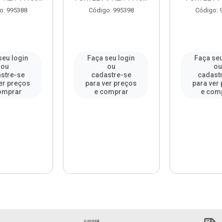
o: 995388
Código: 995398
Código: 
seu login
Faça seu login
Faça seu
ou
ou
o
stre-se
cadastre-se
cadast
er preços
para ver preços
para ver
omprar
e comprar
e com