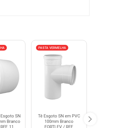
LHA
PASTA VERMELHA
PASTA VERMELHA
 Esgoto SN
Tê Esgoto SN em PVC
Bucha de Re
mm Branco
100mm Branco
Longa Esgoto
EF. 11...
FORTLEV / REF.
50x40mm Br