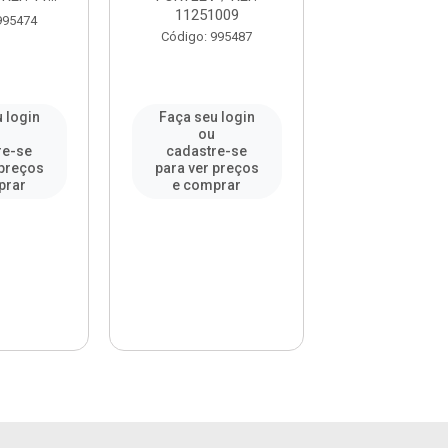
11251009
FORTLEV .
995474
Código: 995487
Código: 99
 login
Faça seu login
Faça seu l
u
ou
ou
re-se
cadastre-se
cadastre-
 preços
para ver preços
para ver pr
prar
e comprar
e compr