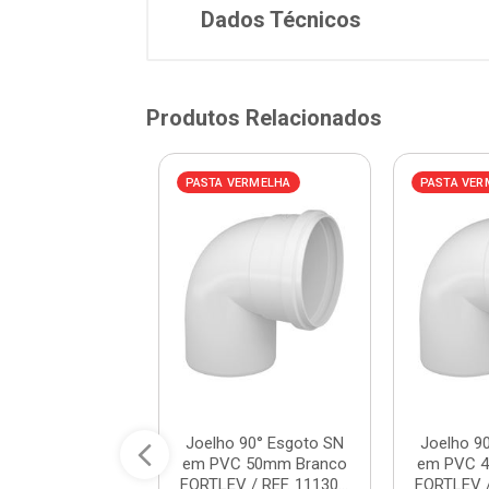
Dados Técnicos
Produtos Relacionados
VERMELHA
PASTA VERMELHA
PASTA VER
 45° Esgoto SN
Joelho 90° Esgoto SN
Joelho 9
C 40mm Branco
em PVC 50mm Branco
em PVC 
 / REF. 11120...
FORTLEV / REF. 11130...
FORTLEV / 