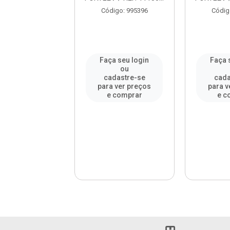
digo: 995381
Código: 995396
Códig
a seu login
Faça seu login
Faça 
ou
ou
adastre-se
cadastre-se
cada
a ver preços
para ver preços
para v
e comprar
e comprar
e c