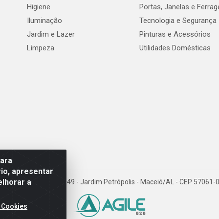
Higiene
Portas, Janelas e Ferra
Iluminação
Tecnologia e Segurança
Jardim e Lazer
Pinturas e Acessórios
Limpeza
Utilidades Domésticas
para
io, apresentar
elhorar a
val de Góes Monteiro, 7049 - Jardim Petrópolis - Maceió/AL - CEP 5706
 Cookies