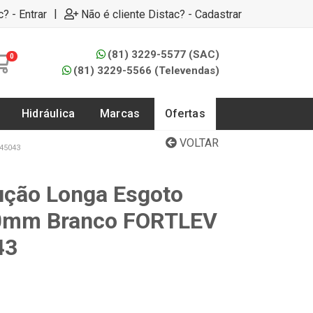
|
c? - Entrar
Não é cliente Distac? - Cadastrar
(81) 3229-5577 (SAC)
0
(81) 3229-5566 (Televendas)
Hidráulica
Marcas
Ofertas
VOLTAR
45043
ução Longa Esgoto
0mm Branco FORTLEV
43