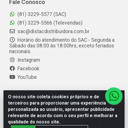
Fale Conosco
(81) 3229-5577 (SAC)
(81) 3229-5566 (Televendas)
sac@distacdistribuidora.com.br
Horário do atendimento do SAC - Segunda a
Sábado das 08:00 às 18:00hrs, exceto feriados
nacionais.
Instagram
Facebook
YouTube
O nosso site coleta cookies próprios e de
Distac Distribuidora - Av. Durval de Góes Monteiro, 7049
terceiros para proporcionar uma experiência
- Jardim Petrópolis - Maceió/AL - CEP 57061-000 - CNPJ
personalizada ao usuário, apresentar publicidade
08.072.649/0001-20
relevante de acordo com o seu perfil e melhorar a
qualidade do nosso site.