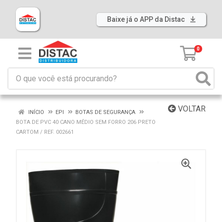
Baixe já o APP da Distac
0
VOLTAR
INÍCIO
EPI
BOTAS DE SEGURANÇA
BOTA DE PVC 40 CANO MÉDIO SEM FORRO 206 PRETO
CARTOM / REF. 002661