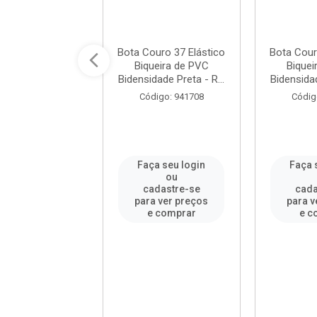
 de Couro 41
Bota Couro 37 Elástico
Bota Cour
tico Sem Bico
Biqueira de PVC
Biquei
densidade 10
Bidensidade Preta - R...
Bidensidad
reta CA...
Código: 941708
Códig
digo: 294691
a seu login
Faça seu login
Faça 
ou
ou
adastre-se
cadastre-se
cada
a ver preços
para ver preços
para v
e comprar
e comprar
e c