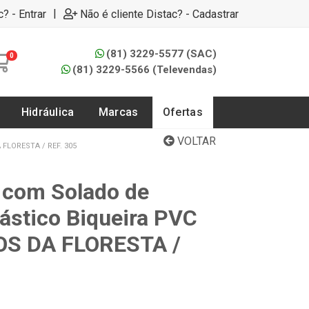
|
c? - Entrar
Não é cliente Distac? - Cadastrar
(81) 3229-5577 (SAC)
0
(81) 3229-5566 (Televendas)
Hidráulica
Marcas
Ofertas
VOLTAR
FLORESTA / REF. 305
 com Solado de
lástico Biqueira PVC
OS DA FLORESTA /