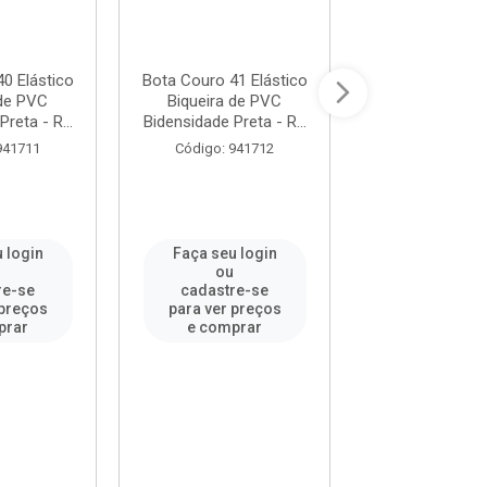
0 Elástico
Bota Couro 41 Elástico
Bota Couro 42 
 de PVC
Biqueira de PVC
Biqueira de
reta - R...
Bidensidade Preta - R...
Bidensidade Pret
941711
Código: 941712
Código: 94
 login
Faça seu login
Faça seu l
u
ou
ou
re-se
cadastre-se
cadastre-
 preços
para ver preços
para ver pr
prar
e comprar
e compr