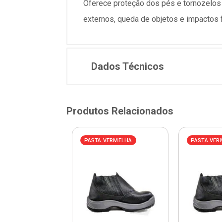
Oferece proteção dos pés e tornozelos 
externos, queda de objetos e impactos f
Dados Técnicos
Produtos Relacionados
AZUL
PASTA VERMELHA
PASTA VER