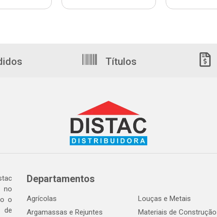
didos
Títulos
Departamentos
tac
a no
Agrícolas
Louças e Metais
do o
 de
Argamassas e Rejuntes
Materiais de Construção