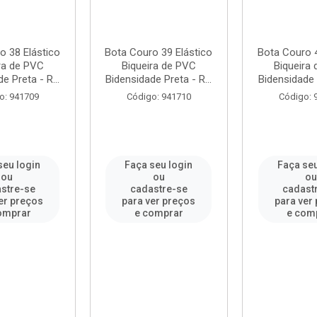
o 38 Elástico
Bota Couro 39 Elástico
Bota Couro 4
ra de PVC
Biqueira de PVC
Biqueira
e Preta - R...
Bidensidade Preta - R...
Bidensidade P
o: 941709
Código: 941710
Código: 
seu login
Faça seu login
Faça seu
ou
ou
o
stre-se
cadastre-se
cadast
er preços
para ver preços
para ver
omprar
e comprar
e com