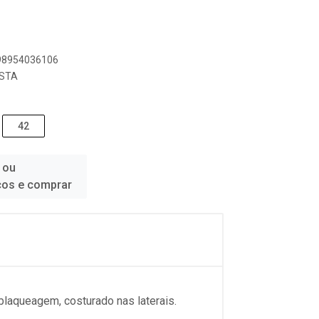
898954036106
ESTA
42
 ou
ços e comprar
blaqueagem, costurado nas laterais.