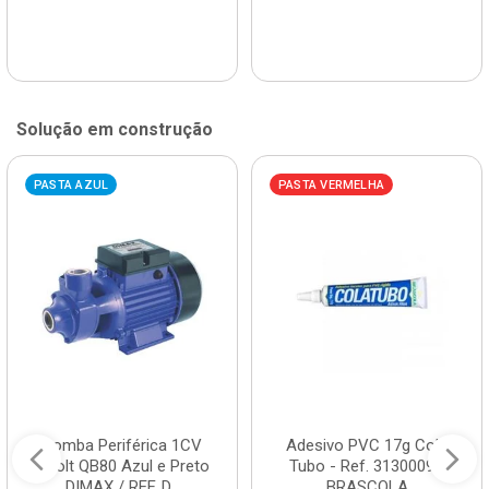
Solução em construção
PASTA AZUL
PASTA VERMELHA
Bomba Periférica 1CV
Adesivo PVC 17g Cola
Bivolt QB80 Azul e Preto
Tubo - Ref. 3130009 -
DIMAX / REF. D...
BRASCOLA