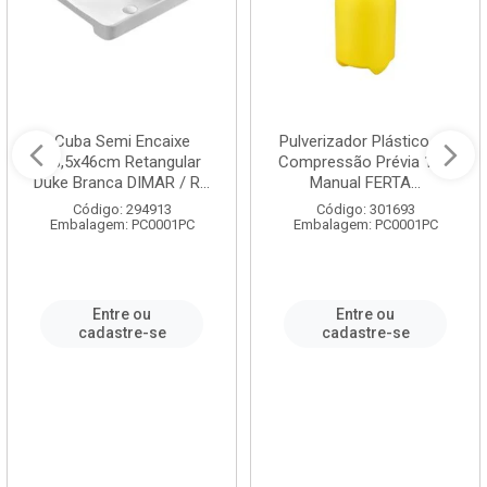
Cuba Semi Encaixe
Pulverizador Plástico de
58,5x46cm Retangular
Compressão Prévia 1,5L
Duke Branca DIMAR / R...
Manual FERTA...
Código: 294913
Código: 301693
Embalagem: PC0001PC
Embalagem: PC0001PC
Entre ou
Entre ou
cadastre-se
cadastre-se