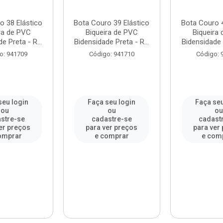
o 38 Elástico
Bota Couro 39 Elástico
Bota Couro 4
ra de PVC
Biqueira de PVC
Biqueira
e Preta - R...
Bidensidade Preta - R...
Bidensidade P
o: 941709
Código: 941710
Código: 
seu login
Faça seu login
Faça seu
ou
ou
o
stre-se
cadastre-se
cadast
er preços
para ver preços
para ver
omprar
e comprar
e com