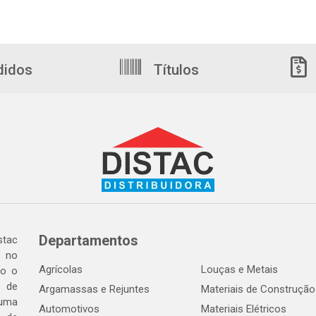
didos
Títulos
Departamentos
tac
a no
Agrícolas
Louças e Metais
do o
 de
Argamassas e Rejuntes
Materiais de Construção
 uma
Automotivos
Materiais Elétricos