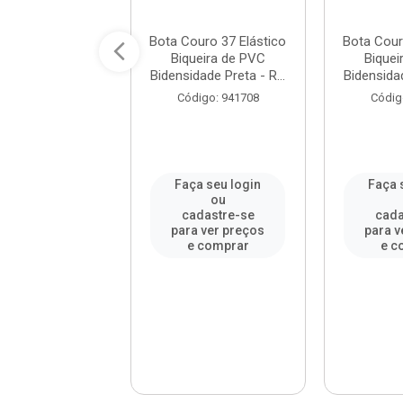
 de Couro 42
Bota Couro 37 Elástico
Bota Cour
tico Sem Bico
Biqueira de PVC
Biquei
densidade 10
Bidensidade Preta - R...
Bidensidad
reta CA...
Código: 941708
Códig
digo: 294692
a seu login
Faça seu login
Faça 
ou
ou
adastre-se
cadastre-se
cada
a ver preços
para ver preços
para v
e comprar
e comprar
e c