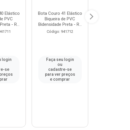
0 Elástico
Bota Couro 41 Elástico
Bota Couro 42 
 de PVC
Biqueira de PVC
Biqueira de
reta - R...
Bidensidade Preta - R...
Bidensidade Pret
941711
Código: 941712
Código: 94
 login
Faça seu login
Faça seu l
u
ou
ou
re-se
cadastre-se
cadastre-
 preços
para ver preços
para ver pr
prar
e comprar
e compr