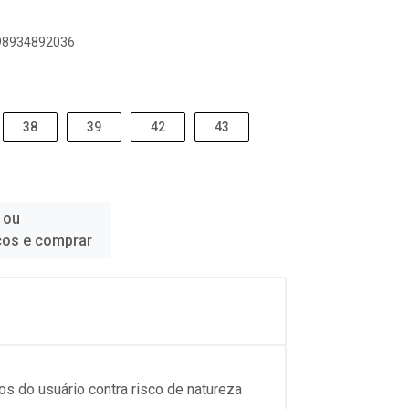
898934892036
38
39
42
43
 ou
ços e comprar
s do usuário contra risco de natureza