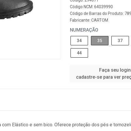
Código: 294671
Código NCM: 64039990
Código de Barras do Produto: 7
Fabricante:
CARTOM
NUMERAÇÃO
34
35
37
44
Faça seu login
cadastre-se para ver pre
 com Elástico e sem bico. Oferece proteção dos pés e tornozelo