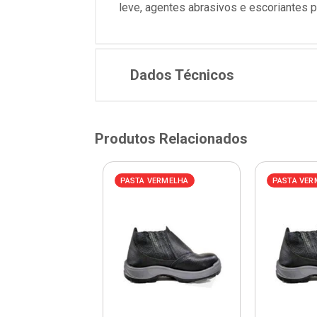
leve, agentes abrasivos e escoriantes 
Dados Técnicos
Produtos Relacionados
AZUL
PASTA VERMELHA
PASTA VER