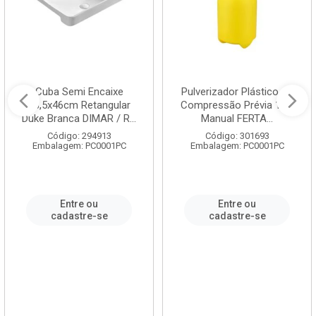
Cuba Semi Encaixe
Pulverizador Plástico de
58,5x46cm Retangular
Compressão Prévia 1,5L
Duke Branca DIMAR / R...
Manual FERTA...
Código: 294913
Código: 301693
Embalagem: PC0001PC
Embalagem: PC0001PC
Entre ou
Entre ou
cadastre-se
cadastre-se