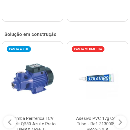
Solução em construção
PASTA AZUL
PASTA VERMELHA
Bomba Periférica 1CV
Adesivo PVC 17g Cola
Bivolt QB80 Azul e Preto
Tubo - Ref. 3130009 -
DIMAX / REF. D...
BRASCOLA