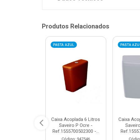
Produtos Relacionados
VERMELHA
PASTA AZUL
PASTA AZU
a para Caixa
Caixa Acoplada 6 Litros
Caixa Acop
da Wind Branca
Saveiro P Ocre -
Saveiro
/ REF. DMR98134
Ref.1555700502300 -...
Ref.15557
digo: 993614
Código: 947546
Códig