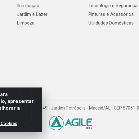
Iluminação
Tecnologia e Segurança
Jardim e Lazer
Pinturas e Acessórios
Limpeza
Utilidades Domésticas
para
io, apresentar
elhorar a
val de Góes Monteiro, 7049 - Jardim Petrópolis - Maceió/AL - CEP 5706
 Cookies