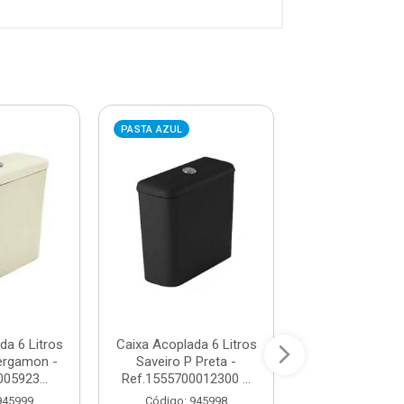
PASTA AZUL
PASTA AZUL
da 6 Litros
Caixa Acoplada 6 Litros
Caixa Acoplada 
ergamon -
Saveiro P Preta -
Saveiro P Br
05923...
Ref.1555700012300 ...
Ref.155570001
945999
Código: 945998
Código: 94