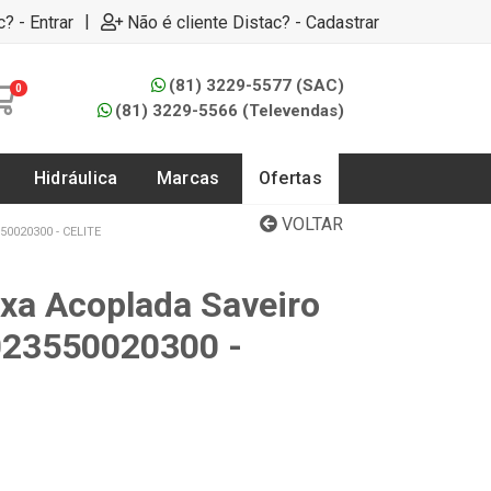
|
c? - Entrar
Não é cliente Distac? - Cadastrar
(81) 3229-5577 (SAC)
0
(81) 3229-5566 (Televendas)
Hidráulica
Marcas
Ofertas
VOLTAR
0020300 - CELITE
ixa Acoplada Saveiro
1023550020300 -