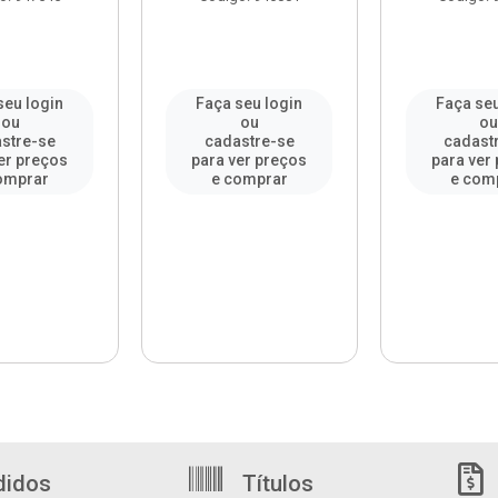
seu login
Faça seu login
Faça seu
ou
ou
o
stre-se
cadastre-se
cadast
er preços
para ver preços
para ver
omprar
e comprar
e com
didos
Títulos