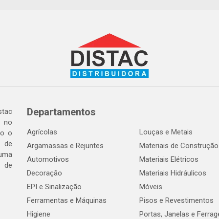
Departamentos
tac
a no
Agrícolas
Louças e Metais
do o
 de
Argamassas e Rejuntes
Materiais de Construção
 uma
Automotivos
Materiais Elétricos
e de
Decoração
Materiais Hidráulicos
EPI e Sinalização
Móveis
Ferramentas e Máquinas
Pisos e Revestimentos
Higiene
Portas, Janelas e Ferra