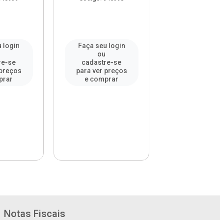
 login
Faça seu login
Faça seu l
u
ou
ou
re-se
cadastre-se
cadastre-
 preços
para ver preços
para ver pr
prar
e comprar
e compr
Notas Fiscais