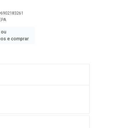
896902183261
EPA
 ou
ços e comprar