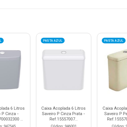
L
PASTA AZUL
PASTA AZUL
lada 6 Litros
Caixa Acoplada 6 Litros
Caixa Acopla
 P Cinza -
Saveiro P Cinza Prata -
Saveiro P P
00032300 ...
Ref.15557007...
Ref.155570
o: 947545
Código: 946001
Código: 