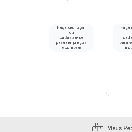
a seu login
Faça seu login
Faça 
ou
ou
adastre-se
cadastre-se
cada
a ver preços
para ver preços
para v
e comprar
e comprar
e c
Meus Pe