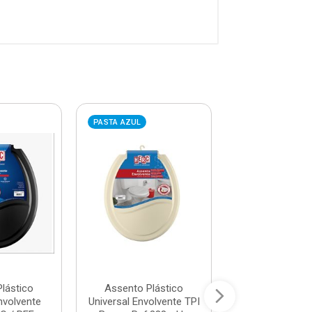
PASTA AZUL
PASTA AZUL
lástico
Assento Plástico
Assento Plá
nvolvente
Universal Envolvente TPI
Universal Envol