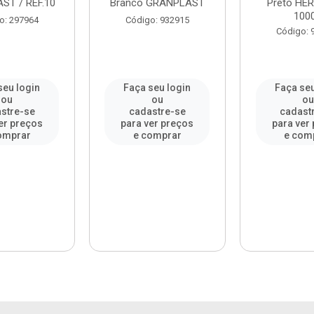
ST / REF.10
Branco GRANPLAST
Preto HER
1000
o: 297964
Código: 932915
Código: 
seu login
Faça seu login
Faça seu
ou
ou
o
stre-se
cadastre-se
cadast
er preços
para ver preços
para ver
omprar
e comprar
e com