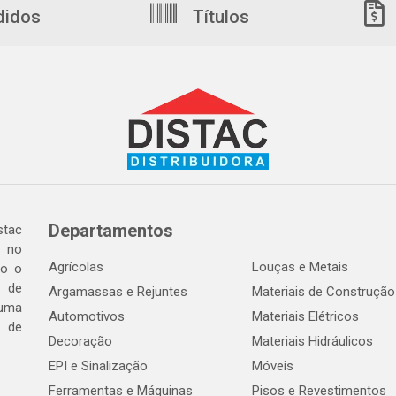
didos
Títulos
Departamentos
tac
a no
Agrícolas
Louças e Metais
do o
 de
Argamassas e Rejuntes
Materiais de Construção
 uma
Automotivos
Materiais Elétricos
e de
Decoração
Materiais Hidráulicos
EPI e Sinalização
Móveis
Ferramentas e Máquinas
Pisos e Revestimentos