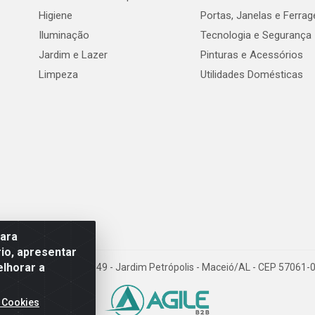
Higiene
Portas, Janelas e Ferra
Iluminação
Tecnologia e Segurança
Jardim e Lazer
Pinturas e Acessórios
Limpeza
Utilidades Domésticas
para
io, apresentar
elhorar a
val de Góes Monteiro, 7049 - Jardim Petrópolis - Maceió/AL - CEP 5706
 Cookies