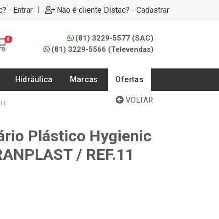
|
c? - Entrar
Não é cliente Distac? - Cadastrar
(81) 3229-5577 (SAC)
0
(81) 3229-5566 (Televendas)
Hidráulica
Marcas
Ofertas
VOLTAR
11
rio Plástico Hygienic
GRANPLAST / REF.11