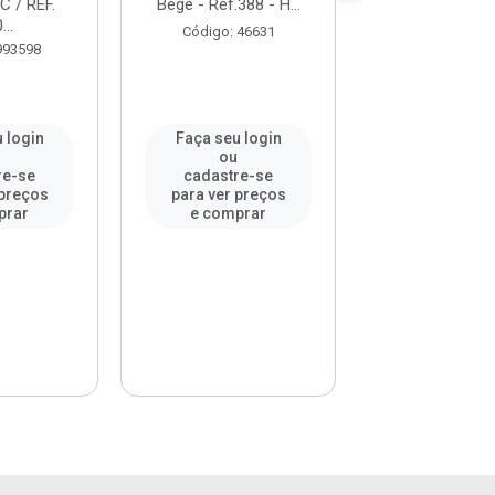
C / REF.
Bege - Ref.388 - H...
Ocre - Ref. 39
...
Código: 46631
Código: 63
993598
 login
Faça seu login
Faça seu l
u
ou
ou
re-se
cadastre-se
cadastre-
 preços
para ver preços
para ver pr
prar
e comprar
e compr