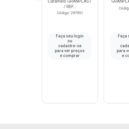
aro - Ref. 238...
Caramelo GRANPLAST
GRANPLA
/ REF...
digo: 936254
Códig
Código: 297951
a seu login
Faça seu login
Faça 
ou
ou
adastre-se
cadastre-se
cada
a ver preços
para ver preços
para v
e comprar
e comprar
e c