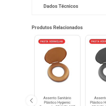
Dados Técnicos
Produtos Relacionados
AZUL
PASTA VERMELHA
PASTA VER
nto Plástico
Assento Sanitário
Assento
sal Almofadado
Plástico Hygienic
Plástico H